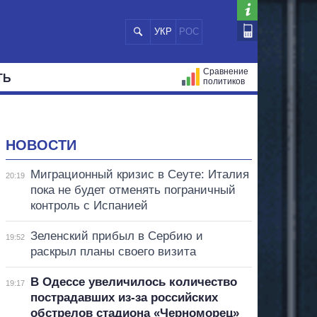
УКР
РОС
Сравнение
ТЬ
политиков
СТРАЦИЙ
МЭРЫ
ВСЕ ПЕРСОНЫ
НОВОСТИ
Миграционный кризис в Сеуте: Италия
20:19
пока не будет отменять пограничный
контроль с Испанией
Зеленский прибыл в Сербию и
19:52
раскрыл планы своего визита
В Одессе увеличилось количество
19:17
пострадавших из-за российских
обстрелов стадиона «Черноморец»