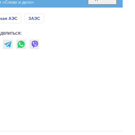
т «Слово и дело»
кая АЭС
ЗАЭС
делиться: