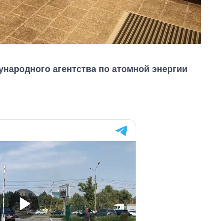
ународного агентства по атомной энергии
Как изменился
бюджет
Министерства
обороны за 13 лет
войны с россией