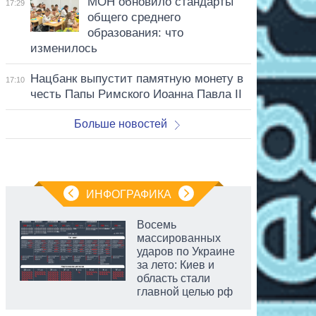
МОН обновило стандарты
17:29
общего среднего
образования: что
изменилось
Нацбанк выпустит памятную монету в
17:10
честь Папы Римского Иоанна Павла II
Больше новостей
ИНФОГРАФИКА
Восемь
массированных
ударов по Украине
за лето: Киев и
область стали
главной целью рф
аспирант