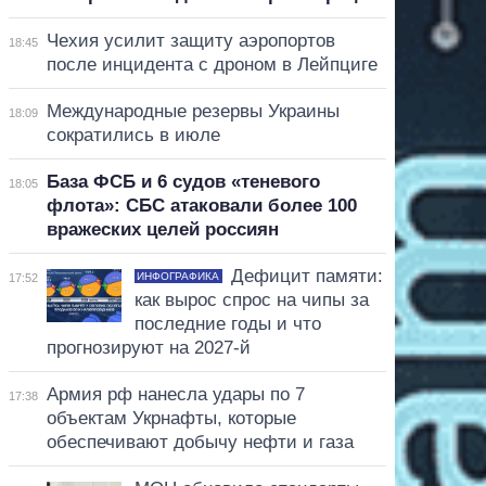
Чехия усилит защиту аэропортов
18:45
после инцидента с дроном в Лейпциге
Международные резервы Украины
18:09
сократились в июле
База ФСБ и 6 судов «теневого
18:05
флота»: СБС атаковали более 100
вражеских целей россиян
Дефицит памяти:
ИНФОГРАФИКА
17:52
как вырос спрос на чипы за
последние годы и что
прогнозируют на 2027-й
Армия рф нанесла удары по 7
17:38
объектам Укрнафты, которые
обеспечивают добычу нефти и газа