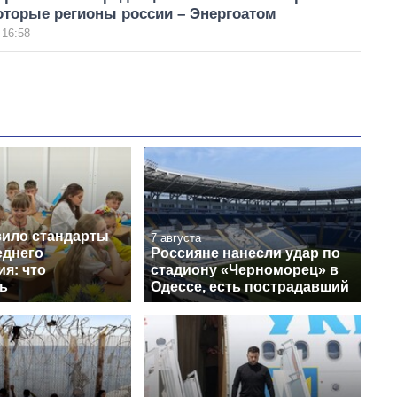
оторые регионы россии – Энергоатом
 16:58
ило стандарты
7 августа
еднего
Россияне нанесли удар по
я: что
стадиону «Черноморец» в
ь
Одессе, есть пострадавший