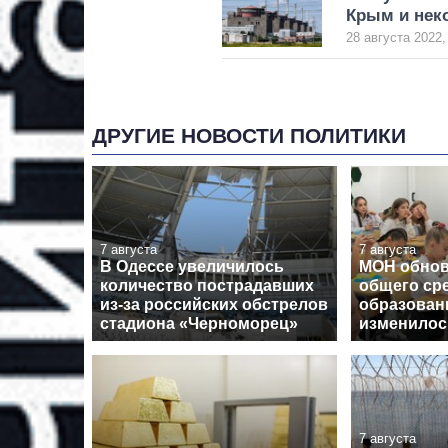
Крым и нек
28 августа 2022,
ДРУГИЕ НОВОСТИ ПОЛИТИКИ
7 августа
7 августа
В Одессе увеличилось
МОН обнов
количество пострадавших
общего ср
из-за российских обстрелов
образовани
стадиона «Черноморец»
изменилос
7 августа