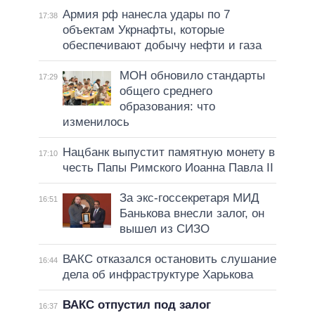
Армия рф нанесла удары по 7
17:38
объектам Укрнафты, которые
обеспечивают добычу нефти и газа
МОН обновило стандарты
17:29
общего среднего
образования: что
изменилось
Нацбанк выпустит памятную монету в
17:10
честь Папы Римского Иоанна Павла II
За экс-госсекретаря МИД
16:51
Банькова внесли залог, он
вышел из СИЗО
ВАКС отказался остановить слушание
16:44
дела об инфраструктуре Харькова
ВАКС отпустил под залог
16:37