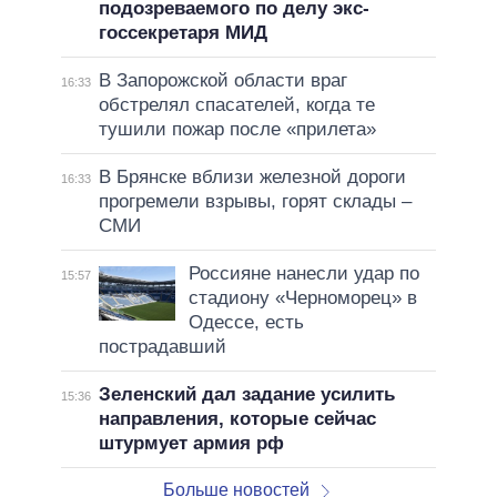
подозреваемого по делу экс-
госсекретаря МИД
В Запорожской области враг
16:33
обстрелял спасателей, когда те
тушили пожар после «прилета»
В Брянске вблизи железной дороги
16:33
прогремели взрывы, горят склады –
СМИ
Россияне нанесли удар по
15:57
стадиону «Черноморец» в
Одессе, есть
пострадавший
Зеленский дал задание усилить
15:36
направления, которые сейчас
штурмует армия рф
Больше новостей