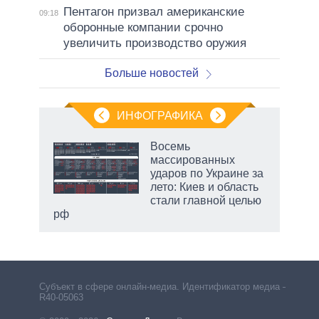
Пентагон призвал американские
09:18
оборонные компании срочно
увеличить производство оружия
Больше новостей
ИНФОГРАФИКА
 5
Восемь
го
массированных
сть
ударов по Украине за
ВР
лето: Киев и область
стали главной целью
рф
Субъект в сфере онлайн-медиа. Идентификатор медиа –
R40-05063