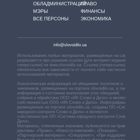
ОБЛАДМИНИСТРАЦИЙ
ПРАВО
МЭРЫ
ФИНАНСЫ
ВСЕ ПЕРСОНЫ
ЭКОНОМИКА
info@slovoidilo.ua
Использование любых материалов, размещённых на сайте,
разрешается при указании ссылки (для интернет-изданий —
гиперссылки) на www.slovoidilo.ua. Ссылка (гиперссылка)
обязательна вне зависимости от полного либо частичного
использования материалов.
Аналитическая информация об обещаниях политиков и
чиновников, размещенных на портале slovoidilo.ua, а также
информация о состоянии выполнения этих обещаний,
собрана и обработана ООО «ИА Слово и Дело» и является
собственностью ООО «ИА Слово и Дело». Инфографики,
размещенные на портале slovoidilo.ua, созданы ОО «Система
народного контроля Слово и Дело» и являются
собственностью ОО «Система народного контроля Слово и
Дело».
Материалы, отмеченные значками, публикуются на правах
рекламы: «Промо», «Новости компаний», «Позиция»,
«Партнерский материал», «Спецпроект», «При поддержке».
Редакция не несет ответственности за факты и оценочные