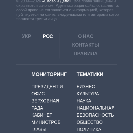
© 2009—2026
«Слово и Дело»
.
Все права защищены и
охраняются законом. Администрация сайта оставляет за
собой право не соглашаться с информацией, которая
публикуется на сайте, владельцами или авторами которой
являются третьи лица.
УКР
РОС
О НАС
КОНТАКТЫ
ПРАВИЛА
МОНИТОРИНГ
ТЕМАТИКИ
ПРЕЗИДЕНТ И
БИЗНЕС
ОФИС
КУЛЬТУРА
ВЕРХОВНАЯ
НАУКА
РАДА
НАЦИОНАЛЬНАЯ
КАБИНЕТ
БЕЗОПАСНОСТЬ
МИНИСТРОВ
ОБЩЕСТВО
ГЛАВЫ
ПОЛИТИКА