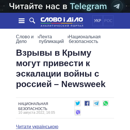
УКР
РОС
НОВОСТИ
Слово и
›
Лента
›
Национальная
Дело
публикаций
безопасность
ОБЕЩАНИЯ
ЛЕНТА
ПОЛИТИКА
Взрывы в Крыму
СОБЫТИЯ
ЭКОНОМИКА
могут привести к
ПОЛИТИКИ
СТАТЬИ
ОБЩЕСТВО
эскалации войны с
ИНФОГРАФИКА
МНЕНИЯ
МИР
ВСЕ ПОЛИТИКИ
россией – Newsweek
ОБЗОРЫ
ПРЕЗИДЕНТ И ОФИС
ВИДЕО
ДАЙДЖЕСТЫ
ВЕРХОВНАЯ РАДА
ПОДДЕРЖАТЬ
КАБИНЕТ МИНИСТРОВ
НАЦИОНАЛЬНАЯ
ГЛАВЫ ОБЛАДМИНИСТРАЦИЙ
БЕЗОПАСНОСТЬ
СРАВНЕНИЕ ПОЛИТИКОВ
10 августа 2022, 16:05
МЭРЫ
ВСЕ ПЕРСОНЫ
Читати українською