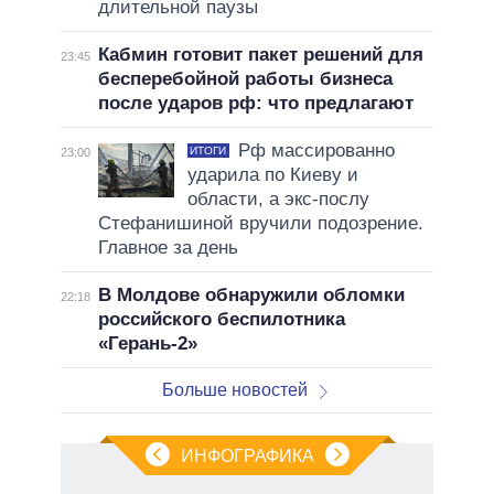
длительной паузы
Кабмин готовит пакет решений для
23:45
бесперебойной работы бизнеса
после ударов рф: что предлагают
Рф массированно
ИТОГИ
23:00
ударила по Киеву и
области, а экс-послу
Стефанишиной вручили подозрение.
Главное за день
В Молдове обнаружили обломки
22:18
российского беспилотника
«Герань-2»
Больше новостей
ИНФОГРАФИКА