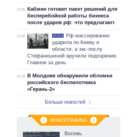
Кабмин готовит пакет решений для
23:45
бесперебойной работы бизнеса
после ударов рф: что предлагают
Рф массированно
ИТОГИ
23:00
ударила по Киеву и
области, а экс-послу
Стефанишиной вручили подозрение.
Главное за день
В Молдове обнаружили обломки
22:18
российского беспилотника
«Герань-2»
Больше новостей
ИНФОГРАФИКА
еля
Восемь