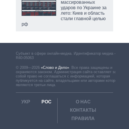
массированных
ударов по Украине за
лето: Киев и область
стали главной целью
рф
Субъект в сфере онлайн-медиа. Идентификатор медиа –
R40-05063
© 2009—2026
«Слово и Дело»
.
Все права защищены и
охраняются законом. Администрация сайта оставляет за
собой право не соглашаться с информацией, которая
публикуется на сайте, владельцами или авторами которой
являются третьи лица.
УКР
РОС
О НАС
КОНТАКТЫ
ПРАВИЛА