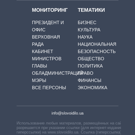
МОНИТОРИНГ
ТЕМАТИКИ
ПРЕЗИДЕНТ И
БИЗНЕС
ОФИС
КУЛЬТУРА
ВЕРХОВНАЯ
НАУКА
РАДА
НАЦИОНАЛЬНАЯ
КАБИНЕТ
БЕЗОПАСНОСТЬ
МИНИСТРОВ
ОБЩЕСТВО
ГЛАВЫ
ПОЛИТИКА
ОБЛАДМИНИСТРАЦИЙ
ПРАВО
МЭРЫ
ФИНАНСЫ
ВСЕ ПЕРСОНЫ
ЭКОНОМИКА
info@slovoidilo.ua
Использование любых материалов, размещённых на сайте,
разрешается при указании ссылки (для интернет-изданий —
гиперссылки) на www.slovoidilo.ua. Ссылка (гиперссылка)