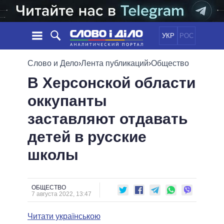
УКР
РОС
НОВОСТИ
Слово и Дело
›
Лента публикаций
›
Общество
В Херсонской области
ОБЕЩАНИЯ
ЛЕНТА
ПОЛИТИКА
оккупанты
СОБЫТИЯ
ЭКОНОМИКА
ПОЛИТИКИ
заставляют отдавать
СТАТЬИ
ОБЩЕСТВО
ИНФОГРАФИКА
МНЕНИЯ
МИР
ВСЕ ПОЛИТИКИ
детей в русские
ОБЗОРЫ
ПРЕЗИДЕНТ И ОФИС
школы
ВИДЕО
ДАЙДЖЕСТЫ
ВЕРХОВНАЯ РАДА
ПОДДЕРЖАТЬ
КАБИНЕТ МИНИСТРОВ
ГЛАВЫ ОБЛАДМИНИСТРАЦИЙ
ОБЩЕСТВО
СРАВНЕНИЕ ПОЛИТИКОВ
7 августа 2022, 13:47
МЭРЫ
Читати українською
ВСЕ ПЕРСОНЫ