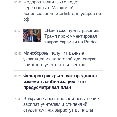
Федоров заявил, что ведет
03:56
переговоры с Маском об
использования Starlink для ударов по
рф
«Нам тоже нужны ракеты»:
02:59
Трамп прокомментировал
запрос Украины на Patriot
Минобороны получит данные
01:59
украинцев из налоговой для сверки
воинского учета: что известно
Федоров раскрыл, как предлагал
01:24
изменить мобилизацию: что
предусматривал план
В Украине анонсировали повышение
23:45
зарплат учителям и стипендий
студентам: как вырастут выплаты