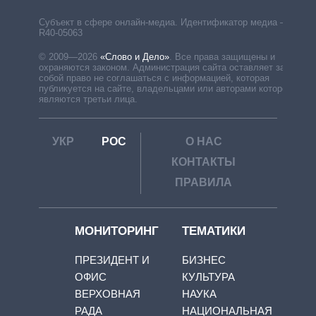
Субъект в сфере онлайн-медиа. Идентификатор медиа –
R40-05063
© 2009—2026
«Слово и Дело»
.
Все права защищены и
охраняются законом. Администрация сайта оставляет за
собой право не соглашаться с информацией, которая
публикуется на сайте, владельцами или авторами которой
являются третьи лица.
УКР
РОС
О НАС
КОНТАКТЫ
ПРАВИЛА
МОНИТОРИНГ
ТЕМАТИКИ
ПРЕЗИДЕНТ И
БИЗНЕС
ОФИС
КУЛЬТУРА
ВЕРХОВНАЯ
НАУКА
РАДА
НАЦИОНАЛЬНАЯ