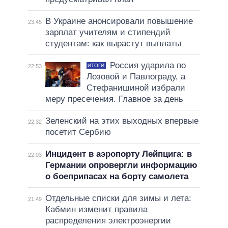
В Украине анонсировали повышение
23:45
зарплат учителям и стипендий
студентам: как вырастут выплаты
Россия ударила по
ИТОГИ
22:53
Лозовой и Павлограду, а
Стефанишиной избрали
меру пресечения. Главное за день
Зеленский на этих выходных впервые
22:32
посетит Сербию
Инцидент в аэропорту Лейпцига: в
22:03
Германии опровергли информацию
о боеприпасах на борту самолета
Отдельные списки для зимы и лета:
21:49
Кабмин изменит правила
распределения электроэнергии