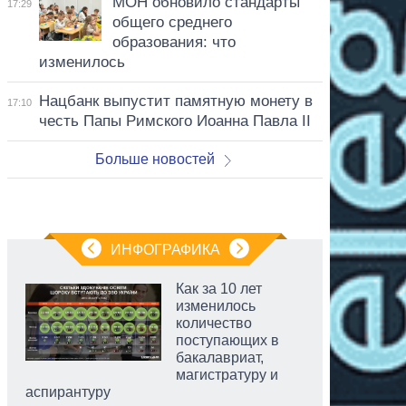
МОН обновило стандарты
17:29
общего среднего
образования: что
изменилось
Нацбанк выпустит памятную монету в
17:10
честь Папы Римского Иоанна Павла II
Больше новостей
ИНФОГРАФИКА
Как за 10 лет
изменилось
количество
поступающих в
бакалавриат,
магистратуру и
аспирантуру