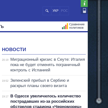
УКР
РОС
Сравнение
ТЬ
политиков
СТРАЦИЙ
МЭРЫ
ВСЕ ПЕРСОНЫ
НОВОСТИ
Миграционный кризис в Сеуте: Италия
20:19
пока не будет отменять пограничный
контроль с Испанией
Зеленский прибыл в Сербию и
19:52
раскрыл планы своего визита
В Одессе увеличилось количество
19:17
пострадавших из-за российских
обстрелов стадиона «Черноморец»