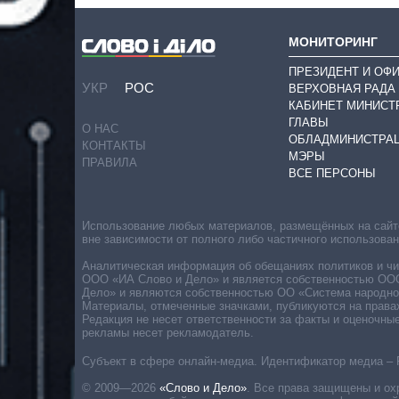
МОНИТОРИНГ
ПРЕЗИДЕНТ И ОФ
УКР
РОС
ВЕРХОВНАЯ РАДА
КАБИНЕТ МИНИСТ
ГЛАВЫ
О НАС
ОБЛАДМИНИСТРА
КОНТАКТЫ
МЭРЫ
ПРАВИЛА
ВСЕ ПЕРСОНЫ
Использование любых материалов, размещённых на сайте,
вне зависимости от полного либо частичного использова
Аналитическая информация об обещаниях политиков и чин
ООО «ИА Слово и Дело» и является собственностью ООО 
Дело» и являются собственностью ОО «Система народног
Материалы, отмеченные значками, публикуются на права
Редакция не несет ответственности за факты и оценочны
рекламы несет рекламодатель.
Субъект в сфере онлайн-медиа. Идентификатор медиа – 
© 2009—2026
«Слово и Дело»
.
Все права защищены и ох