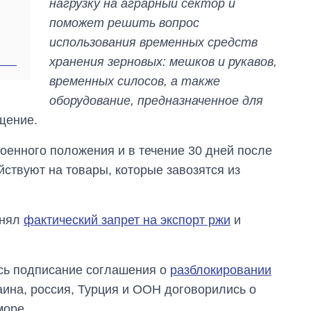
нагрузку на аграрный сектор и
поможет решить вопрос
использования временных средств
хранения зерновых: мешков и рукавов,
временных силосов, а также
оборудование, предназначенное для
бщение.
енного положения и в течение 30 дней после
ствуют на товары, которые завозятся из
снял
фактический запрет на экспорт ржи
и
ось подписание соглашения о
разблокировании
аина, россия, Турция и ООН договорились о
море.