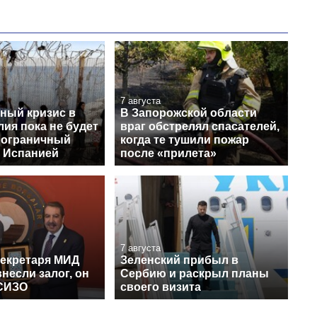
7 августа
ный кризис в
В Запорожской области
лия пока не будет
враг обстрелял спасателей,
пограничный
когда те тушили пожар
с Испанией
после «прилета»
7 августа
секретаря МИД
Зеленский прибыл в
несли залог, он
Сербию и раскрыл планы
СИЗО
своего визита