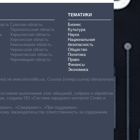
ТЕМАТИКИ
ласть
Сумская область
Бизнес
Тернопольская область
Культура
ь
Харьковская область
Наука
Херсонская область
Национальная
Хмельницкая область
безопасность
Черкасская область
Общество
Черниговская область
Политика
Черновицкая область
Право
Финансы
Экономика
) на www.slovoidilo.ua. Ссылка (гиперссылка) обязательна
состоянии выполнения этих обещаний, собрана и обработана
ua, созданы ОО «Система народного контроля Слово и
ериал», «Спецпроект», «При поддержке».
скому законодательству ответственность за содержание