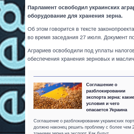
Парламент освободил украинских агра
оборудование для хранения зерна.
Об этом говорится в тексте законопроек
во время заседания 27 июля. Документ п
Аграриев освободили под уплаты налогов
обеспечения хранения зерновых и маслич
Соглашение о
разблокировании
экспорта зерна: каки
условия и чего
опасается Украина
Соглашение о разблокировании украинских пор
должно наконец решить проблему с более чем 
тоннами зерна на экспорт. Как будут