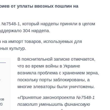
риев от уплаты ввозных пошлин на
та №7548-1, который нардепы приняли в целом
оддержало 304 нардепа.
 на импорт товаров, используемых для
ных культур.
В пояснительной записке отмечается,
что во время войны в Украине
возникла проблема с хранением зерна,
Восемь
поскольку порты заблокированы, а
е
массированных
многие элеваторы были уничтожены.
ударов по Украине
за лето: Киев и
область стали
«
Принятие законопроекта №7548-1
тов
главной целью рф
позволит уменьшить финансовую
20