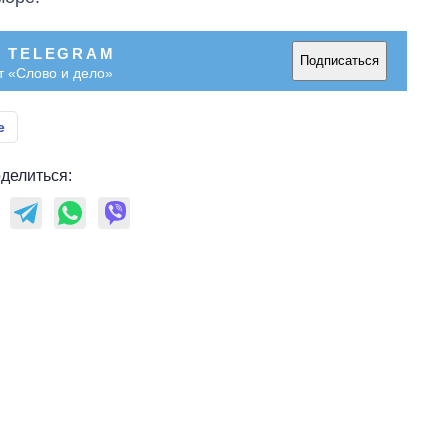
В TELEGRAM
Подписаться
т «Слово и дело»
е
делиться: