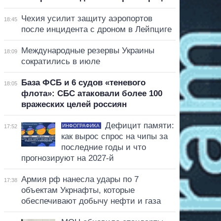
Чехия усилит защиту аэропортов
18:45
после инцидента с дроном в Лейпциге
Международные резервы Украины
18:09
сократились в июле
База ФСБ и 6 судов «теневого
18:05
флота»: СБС атаковали более 100
вражеских целей россиян
Дефицит памяти:
ИНФОГРАФИКА
17:52
как вырос спрос на чипы за
последние годы и что
прогнозируют на 2027-й
Армия рф нанесла удары по 7
17:38
объектам Укрнафты, которые
обеспечивают добычу нефти и газа