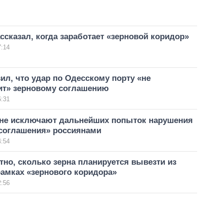
ссказал, когда заработает «зерновой коридор»
7:14
ил, что удар по Одесскому порту «не
ит» зерновому соглашению
6:31
не исключают дальнейших попыток нарушения
 соглашения» россиянами
4:54
тно, сколько зерна планируется вывезти из
амках «зернового коридора»
2:56