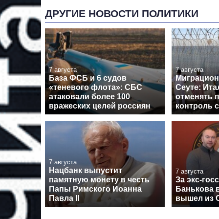
ДРУГИЕ НОВОСТИ ПОЛИТИКИ
7 августа
7 августа
База ФСБ и 6 судов
Миграцион
«теневого флота»: СБС
Сеуте: Ита
атаковали более 100
отменять 
вражеских целей россиян
контроль 
7 августа
Нацбанк выпустит
7 августа
памятную монету в честь
За экс-гос
Папы Римского Иоанна
Банькова в
Павла II
вышел из 