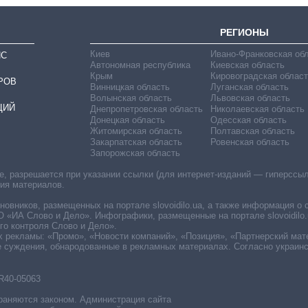
РЕГИОНЫ
Киев
Ивано-Франковская об
ИС
Автономная республика
Киевская область
Крым
Кировоградская област
РОВ
Винницкая область
Луганская область
Волынская область
Львовская область
ЦИЙ
Днепропетровская область
Николаевская область
Донецкая область
Одесская область
Житомирская область
Полтавская область
Закарпатская область
Ровенская область
Запорожская область
 разрешается при указании ссылки (для интернет-изданий — гиперссылки
ния материалов.
овников, размещенных на портале slovoidilo.ua, а также информация о 
«ИА Слово и Дело». Инфографики, размещенные на портале slovoidilo.
о контроля Слово и Дело».
х рекламы: «Промо», «Новости компаний», «Позиция», «Партнерский мат
е суждения, обнародованные в рекламных материалах. Согласно украин
R40-05063
раняются законом. Администрация сайта