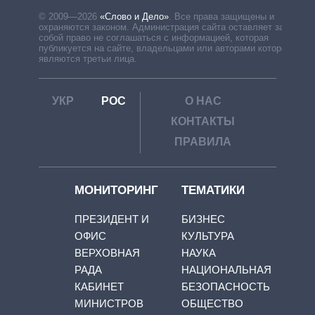
© 2009—2026
«Слово и Дело»
.
Все права защищены и
охраняются законом. Администрация сайта оставляет за
собой право не соглашаться с информацией, которая
публикуется на сайте, владельцами или авторами которой
являются третьи лица.
УКР
РОС
О НАС
КОНТАКТЫ
ПРАВИЛА
МОНИТОРИНГ
ТЕМАТИКИ
ПРЕЗИДЕНТ И
БИЗНЕС
ОФИС
КУЛЬТУРА
ВЕРХОВНАЯ
НАУКА
РАДА
НАЦИОНАЛЬНАЯ
КАБИНЕТ
БЕЗОПАСНОСТЬ
МИНИСТРОВ
ОБЩЕСТВО