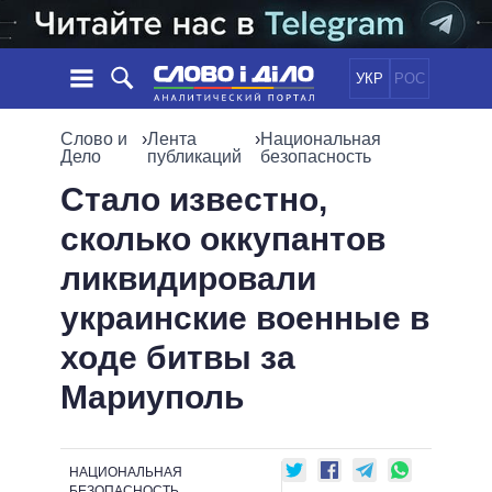
УКР
РОС
НОВОСТИ
Слово и
›
Лента
›
Национальная
Дело
публикаций
безопасность
ОБЕЩАНИЯ
ЛЕНТА
ПОЛИТИКА
Стало известно,
СОБЫТИЯ
ЭКОНОМИКА
сколько оккупантов
ПОЛИТИКИ
СТАТЬИ
ОБЩЕСТВО
ликвидировали
ИНФОГРАФИКА
МНЕНИЯ
МИР
ВСЕ ПОЛИТИКИ
украинские военные в
ОБЗОРЫ
ПРЕЗИДЕНТ И ОФИС
ВИДЕО
ходе битвы за
ДАЙДЖЕСТЫ
ВЕРХОВНАЯ РАДА
ПОДДЕРЖАТЬ
КАБИНЕТ МИНИСТРОВ
Мариуполь
ГЛАВЫ ОБЛАДМИНИСТРАЦИЙ
СРАВНЕНИЕ ПОЛИТИКОВ
МЭРЫ
НАЦИОНАЛЬНАЯ
ВСЕ ПЕРСОНЫ
БЕЗОПАСНОСТЬ