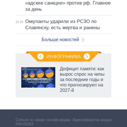
«адские санкции» против рф. Главное
за день
Оккупанты ударили из РСЗО по
22:29
Славянску, есть жертва и ранены
Больше новостей
ИНФОГРАФИКА
 5
Дефицит памяти: как
го
вырос спрос на чипы
сть
за последние годы и
ВР
что прогнозируют на
2027-й
Субъект в сфере онлайн-медиа. Идентификатор медиа –
R40-05063