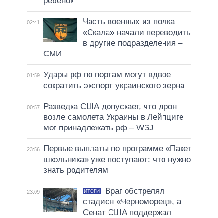
ребенок
Часть военных из полка
02:41
«Скала» начали переводить
в другие подразделения –
СМИ
Удары рф по портам могут вдвое
01:59
сократить экспорт украинского зерна
Разведка США допускает, что дрон
00:57
возле самолета Украины в Лейпциге
мог принадлежать рф – WSJ
Первые выплаты по программе «Пакет
23:56
школьника» уже поступают: что нужно
знать родителям
Враг обстрелял
ИТОГИ
23:09
стадион «Черноморец», а
Сенат США поддержал