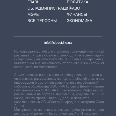
ГЛАВЫ
ПОЛИТИКА
ОБЛАДМИНИСТРАЦИЙ
ПРАВО
МЭРЫ
ФИНАНСЫ
ВСЕ ПЕРСОНЫ
ЭКОНОМИКА
info@slovoidilo.ua
Использование любых материалов, размещённых на сайте,
разрешается при указании ссылки (для интернет-изданий —
гиперссылки) на www.slovoidilo.ua. Ссылка (гиперссылка)
обязательна вне зависимости от полного либо частичного
использования материалов.
Аналитическая информация об обещаниях политиков и
чиновников, размещенных на портале slovoidilo.ua, а также
информация о состоянии выполнения этих обещаний,
собрана и обработана ООО «ИА Слово и Дело» и является
собственностью ООО «ИА Слово и Дело». Инфографики,
размещенные на портале slovoidilo.ua, созданы ОО «Система
народного контроля Слово и Дело» и являются
собственностью ОО «Система народного контроля Слово и
Дело».
Материалы, отмеченные значками, публикуются на правах
рекламы: «Промо», «Новости компаний», «Позиция»,