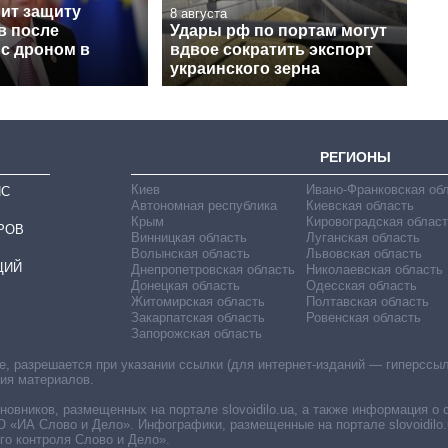
лит защиту
8 августа
в после
Удары рф по портам могут
 с дроном в
вдвое сократить экспорт
украинского зерна
РЕГИОНЫ
Киев
Ивано-Франковская об
ИС
Автономная республика
Киевская область
Крым
Кировоградская област
РОВ
Винницкая область
Луганская область
Волынская область
Львовская область
ЦИЙ
Днепропетровская область
Николаевская область
Донецкая область
Одесская область
Житомирская область
Полтавская область
Закарпатская область
Ровенская область
Запорожская область
 разрешается при указании ссылки (для интернет-изданий — гиперссылки
ния материалов.
овников, размещенных на портале slovoidilo.ua, а также информация о 
«ИА Слово и Дело». Инфографики, размещенные на портале slovoidilo.
о контроля Слово и Дело».