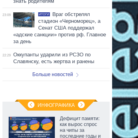
знать родителям
Враг обстрелял
ИТОГИ
23:09
стадион «Черноморец», а
Сенат США поддержал
«адские санкции» против рф. Главное
за день
Оккупанты ударили из РСЗО по
22:29
Славянску, есть жертва и ранены
Больше новостей
ИНФОГРАФИКА
Дефицит памяти:
как вырос спрос
на чипы за
последние годы и