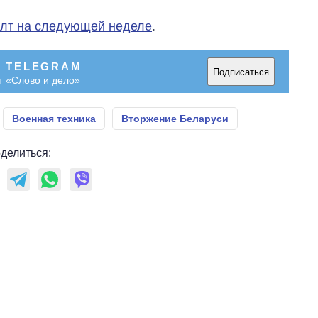
область стали
главной целью рф
олт на следующей неделе
.
В TELEGRAM
Подписаться
т «Слово и дело»
Военная техника
Вторжение Беларуси
делиться: