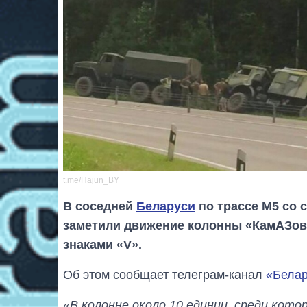
t.me/Hajun_BY
В соседней
Беларуси
по трассе М5 со 
заметили движение колонны «КамАЗов
знаками «V».
Об этом сообщает телеграм-канал
«Белар
«В колонне около 10 единиц, среди кото