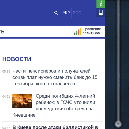
УКР
РОС
Сравнение
ТЬ
политиков
СТРАЦИЙ
МЭРЫ
ВСЕ ПЕРСОНЫ
НОВОСТИ
Части пенсионеров и получателей
05:15
соцвыплат нужно сменить банк до 15
сентября: кого это касается
Среди погибших 4-летний
04:51
ребенок: в ГСЧС уточнили
последствия обстрела на
Киевщине
В Киеве после атаки баллистикой в
03:47