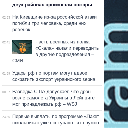
двух районах произошли пожары
На Киевщине из-за российской атаки
02:53
погибли три человека, среди них
ребенок
Часть военных из полка
02:41
«Скала» начали переводить
в другие подразделения –
СМИ
Удары рф по портам могут вдвое
01:59
сократить экспорт украинского зерна
Разведка США допускает, что дрон
00:57
возле самолета Украины в Лейпциге
мог принадлежать рф – WSJ
Первые выплаты по программе «Пакет
23:56
школьника» уже поступают: что нужно