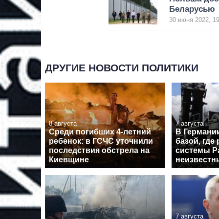
Беларусью
30 июня 2022, 19
ДРУГИЕ НОВОСТИ ПОЛИТИКИ
8 августа
7 августа
Среди погибших 4-летний
В Германи
ребенок: в ГСЧС уточнили
базой, где
последствия обстрела на
системы Pa
Киевщине
неизвестн
7 августа