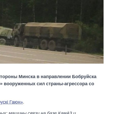
стороны Минска в направлении Бобруйска
» вооруженных сил страны-агрессора со
ускі Гаюн»
.
рых: машины связи на базе КамАЗ и