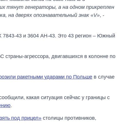
их тянут генераторы, а на одном прикреплен
а, на дверях опознавательный знак «V»
, -
X 7843-43 и 3604 АН-43. Это 43 регион – Южный
ВС страны-агрессора, двигавшихся в колонне по
розили ракетными ударами по Польше
в случае
сообщили, какая ситуация сейчас у границы с
дению
.
Восемь
массированных
зять под прицел»
столицы противников,
ударов по Украине
за лето: Киев и