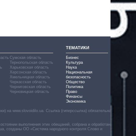
ТЕМАТИКИ
ласть
Сумская область
Бизнес
Тернопольская область
Культура
ь
Харьковская область
Наука
Херсонская область
Национальная
Хмельницкая область
безопасность
Черкасская область
Общество
Черниговская область
Политика
Черновицкая область
Право
Финансы
Экономика
) на www.slovoidilo.ua. Ссылка (гиперссылка) обязательна
состоянии выполнения этих обещаний, собрана и обработана
ua, созданы ОО «Система народного контроля Слово и