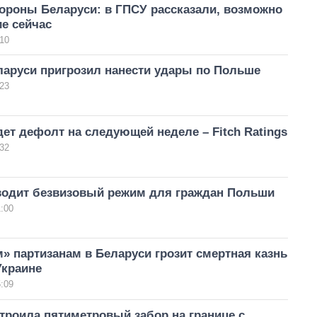
тороны Беларуси: в ГПСУ рассказали, возможно
е сейчас
10
ларуси пригрозил нанести удары по Польше
23
ет дефолт на следующей неделе – Fitch Ratings
32
водит безвизовый режим для граждан Польши
:00
 партизанам в Беларуси грозит смертная казнь
Украине
:09
троила пятиметровый забор на границе с