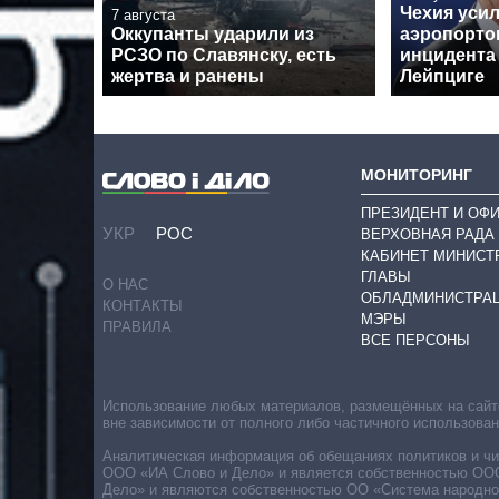
Чехия уси
7 августа
Оккупанты ударили из
аэропорто
РСЗО по Славянску, есть
инцидента
жертва и ранены
Лейпциге
МОНИТОРИНГ
ПРЕЗИДЕНТ И ОФ
УКР
РОС
ВЕРХОВНАЯ РАДА
КАБИНЕТ МИНИСТ
ГЛАВЫ
О НАС
ОБЛАДМИНИСТРА
КОНТАКТЫ
МЭРЫ
ПРАВИЛА
ВСЕ ПЕРСОНЫ
Использование любых материалов, размещённых на сайте,
вне зависимости от полного либо частичного использова
Аналитическая информация об обещаниях политиков и чин
ООО «ИА Слово и Дело» и является собственностью ООО 
Дело» и являются собственностью ОО «Система народног