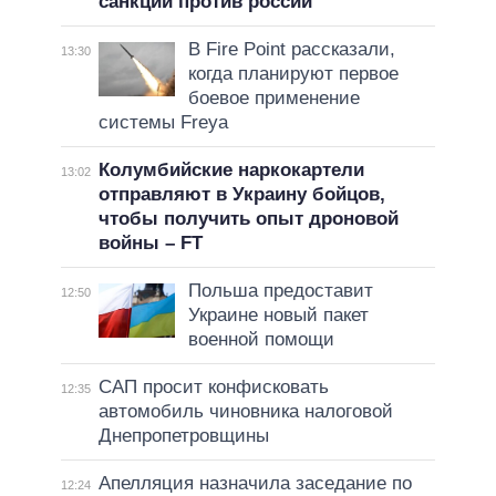
санкции против россии
В Fire Point рассказали,
13:30
когда планируют первое
боевое применение
системы Freya
Колумбийские наркокартели
13:02
отправляют в Украину бойцов,
чтобы получить опыт дроновой
войны – FT
Польша предоставит
12:50
Украине новый пакет
военной помощи
САП просит конфисковать
12:35
автомобиль чиновника налоговой
Днепропетровщины
Апелляция назначила заседание по
12:24