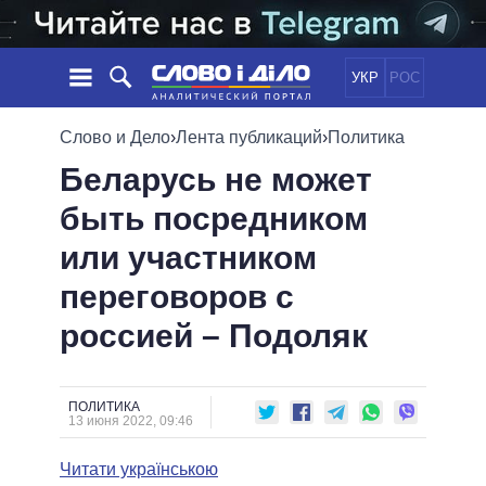
УКР
РОС
НОВОСТИ
Слово и Дело
›
Лента публикаций
›
Политика
Беларусь не может
ОБЕЩАНИЯ
ЛЕНТА
ПОЛИТИКА
быть посредником
СОБЫТИЯ
ЭКОНОМИКА
ПОЛИТИКИ
или участником
СТАТЬИ
ОБЩЕСТВО
ИНФОГРАФИКА
МНЕНИЯ
МИР
ВСЕ ПОЛИТИКИ
переговоров с
ОБЗОРЫ
ПРЕЗИДЕНТ И ОФИС
россией – Подоляк
ВИДЕО
ДАЙДЖЕСТЫ
ВЕРХОВНАЯ РАДА
ПОДДЕРЖАТЬ
КАБИНЕТ МИНИСТРОВ
ГЛАВЫ ОБЛАДМИНИСТРАЦИЙ
ПОЛИТИКА
СРАВНЕНИЕ ПОЛИТИКОВ
13 июня 2022, 09:46
МЭРЫ
Читати українською
ВСЕ ПЕРСОНЫ