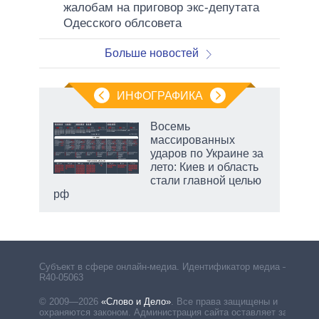
жалобам на приговор экс-депутата
Одесского облсовета
Больше новостей
ИНФОГРАФИКА
Восемь
массированных
ков
ударов по Украине за
 за
лето: Киев и область
ости
стали главной целью
рф
Субъект в сфере онлайн-медиа. Идентификатор медиа –
R40-05063
© 2009—2026
«Слово и Дело»
.
Все права защищены и
охраняются законом. Администрация сайта оставляет за