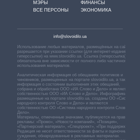
МЭРЫ
ФИНАНСЫ
ВСЕ ПЕРСОНЫ
ЭКОНОМИКА
info@slovoidilo.ua
Использование любых материалов, размещённых на сайте,
разрешается при указании ссылки (для интернет-изданий —
гиперссылки) на www.slovoidilo.ua. Ссылка (гиперссылка)
обязательна вне зависимости от полного либо частичного
использования материалов.
Аналитическая информация об обещаниях политиков и
чиновников, размещенных на портале slovoidilo.ua, а также
информация о состоянии выполнения этих обещаний,
собрана и обработана ООО «ИА Слово и Дело» и является
собственностью ООО «ИА Слово и Дело». Инфографики,
размещенные на портале slovoidilo.ua, созданы ОО «Система
народного контроля Слово и Дело» и являются
собственностью ОО «Система народного контроля Слово и
Дело».
Материалы, отмеченные значками, публикуются на правах
рекламы: «Промо», «Новости компаний», «Позиция»,
«Партнерский материал», «Спецпроект», «При поддержке».
Редакция не несет ответственности за факты и оценочные
суждения, обнародованные в рекламных материалах.