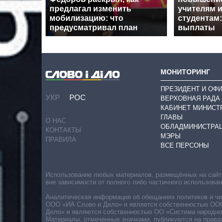
предлагал изменить
учителям 
мобилизацию: что
студентам:
предусматривал план
выплаты
МОНИТОРИНГ
ПРЕЗИДЕНТ И ОФ
УКР
РОС
ВЕРХОВНАЯ РАДА
КАБИНЕТ МИНИСТ
ГЛАВЫ
О НАС
ОБЛАДМИНИСТРА
КОНТАКТЫ
МЭРЫ
ПРАВИЛА
ВСЕ ПЕРСОНЫ
Использование любых материалов, размещённых на сайте,
вне зависимости от полного либо частичного использова
Аналитическая информация об обещаниях политиков и чин
ООО «ИА Слово и Дело» и является собственностью ООО 
Дело» и являются собственностью ОО «Система народног
Материалы, отмеченные значками, публикуются на права