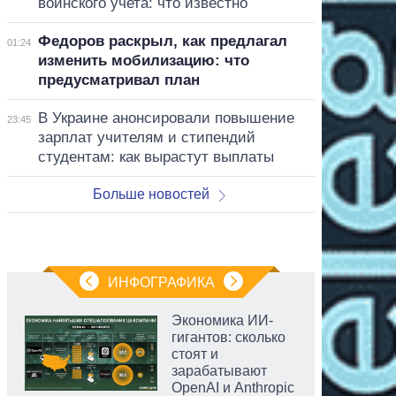
воинского учета: что известно
Федоров раскрыл, как предлагал
01:24
изменить мобилизацию: что
предусматривал план
В Украине анонсировали повышение
23:45
зарплат учителям и стипендий
студентам: как вырастут выплаты
Больше новостей
ИНФОГРАФИКА
Экономика ИИ-
гигантов: сколько
стоят и
зарабатывают
OpenAI и Anthropic