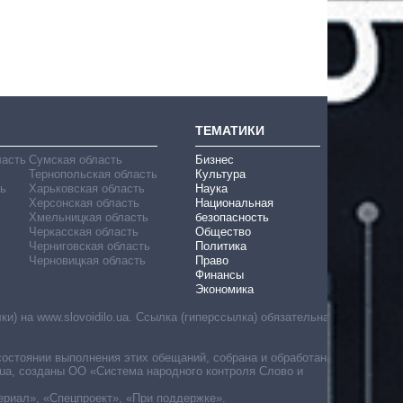
ТЕМАТИКИ
ласть
Сумская область
Бизнес
Тернопольская область
Культура
ь
Харьковская область
Наука
Херсонская область
Национальная
Хмельницкая область
безопасность
Черкасская область
Общество
Черниговская область
Политика
Черновицкая область
Право
Финансы
Экономика
) на www.slovoidilo.ua. Ссылка (гиперссылка) обязательна
состоянии выполнения этих обещаний, собрана и обработана
ua, созданы ОО «Система народного контроля Слово и
ериал», «Спецпроект», «При поддержке».