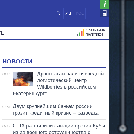
УКР
РОС
Сравнение
ТЬ
политиков
СТРАЦИЙ
МЭРЫ
ВСЕ ПЕРСОНЫ
НОВОСТИ
Дроны атаковали очередной
08:16
логистический центр
Wildberries в российском
Екатеринбурге
Двум крупнейшим банкам россии
07:51
грозит кредитный кризис – разведка
США расширили санкции против Кубы
05:17
из-за военного сотрудничества с