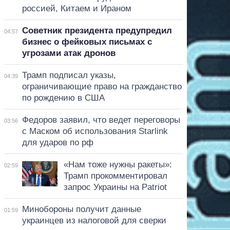
россией, Китаем и Ираном
Советник президента предупредил
04:57
бизнес о фейковых письмах с
угрозами атак дронов
Трамп подписал указы,
04:39
ограничивающие право на гражданство
по рождению в США
Федоров заявил, что ведет переговоры
03:56
с Маском об использования Starlink
для ударов по рф
«Нам тоже нужны ракеты»:
02:59
Трамп прокомментировал
запрос Украины на Patriot
Минобороны получит данные
01:59
украинцев из налоговой для сверки