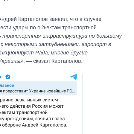
Андрей Картаполов заявил, что в случае
ести удары по объектам транспортной
ь транспортная инфраструктура по большому
и с некоторыми затруднениями, аэропорт в
нкционирует Рада, многие другие
Украины»
, — сказал Картаполов.
Восемь
массированных
ударов по Украине
за лето: Киев и
область стали