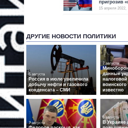
пригрозив 
15 апреля 2022, 
ДРУГИЕ НОВОСТИ ПОЛИТИКИ
7 августа
Миноборон
данные ук
6 августа
Россия в июле увеличила
налоговой
добычу нефти и газового
воинского 
конденсата – СМИ
известно
6 августа
В Украине
7 августа
Федоров раскрыл, как
повышение