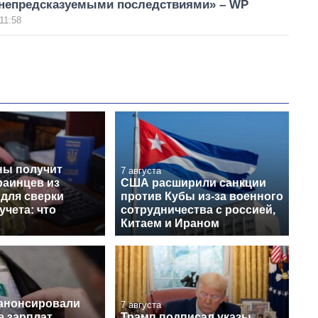
«непредсказуемыми последствиями» – WP
11:58
ы получит
7 августа
раинцев из
США расширили санкции
 для сверки
против Кубы из-за военного
учета: что
сотрудничества с россией,
Китаем и Ираном
 анонсировали
7 августа
 зарплат
Трамп подписал указы,