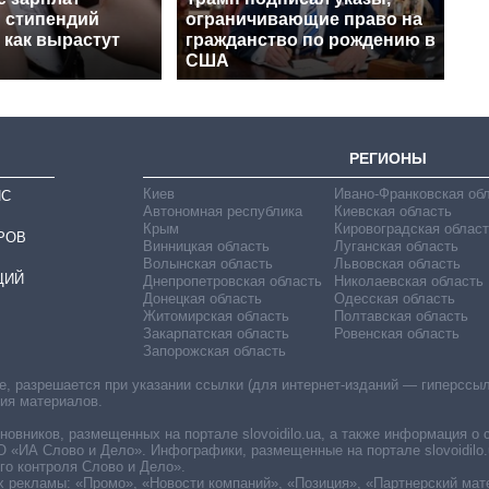
и стипендий
ограничивающие право на
 как вырастут
гражданство по рождению в
США
РЕГИОНЫ
Киев
Ивано-Франковская об
ИС
Автономная республика
Киевская область
Крым
Кировоградская област
РОВ
Винницкая область
Луганская область
Волынская область
Львовская область
ЦИЙ
Днепропетровская область
Николаевская область
Донецкая область
Одесская область
Житомирская область
Полтавская область
Закарпатская область
Ровенская область
Запорожская область
 разрешается при указании ссылки (для интернет-изданий — гиперссылки
ния материалов.
овников, размещенных на портале slovoidilo.ua, а также информация о 
«ИА Слово и Дело». Инфографики, размещенные на портале slovoidilo.
о контроля Слово и Дело».
х рекламы: «Промо», «Новости компаний», «Позиция», «Партнерский мат