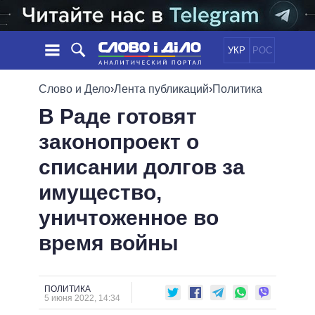
УКР
РОС
НОВОСТИ
Слово и Дело
›
Лента публикаций
›
Политика
В Раде готовят
ОБЕЩАНИЯ
ЛЕНТА
ПОЛИТИКА
законопроект о
СОБЫТИЯ
ЭКОНОМИКА
ПОЛИТИКИ
списании долгов за
СТАТЬИ
ОБЩЕСТВО
ИНФОГРАФИКА
МНЕНИЯ
МИР
ВСЕ ПОЛИТИКИ
имущество,
ОБЗОРЫ
ПРЕЗИДЕНТ И ОФИС
уничтоженное во
ВИДЕО
ДАЙДЖЕСТЫ
ВЕРХОВНАЯ РАДА
время войны
ПОДДЕРЖАТЬ
КАБИНЕТ МИНИСТРОВ
ГЛАВЫ ОБЛАДМИНИСТРАЦИЙ
СРАВНЕНИЕ ПОЛИТИКОВ
МЭРЫ
ПОЛИТИКА
5 июня 2022, 14:34
ВСЕ ПЕРСОНЫ