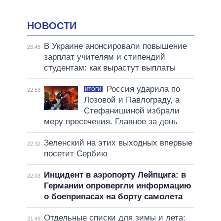
НОВОСТИ
В Украине анонсировали повышение
23:45
зарплат учителям и стипендий
студентам: как вырастут выплаты
Россия ударила по
ИТОГИ
22:53
Лозовой и Павлограду, а
Стефанишиной избрали
меру пресечения. Главное за день
Зеленский на этих выходных впервые
22:32
посетит Сербию
Инцидент в аэропорту Лейпцига: в
22:03
Германии опровергли информацию
о боеприпасах на борту самолета
Отдельные списки для зимы и лета:
21:49