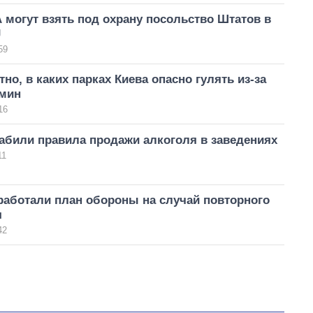
могут взять под охрану посольство Штатов в
J
59
тно, в каких парках Киева опасно гулять из-за
 мин
16
абили правила продажи алкоголя в заведениях
11
работали план обороны на случай повторного
я
42