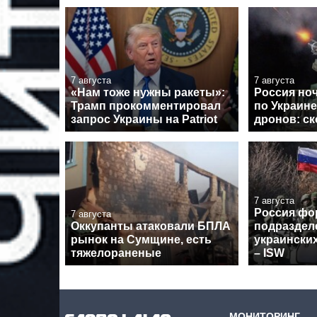
7 августа
7 августа
«Нам тоже нужны ракеты»:
Россия но
Трамп прокомментировал
по Украине
запрос Украины на Patriot
дронов: с
7 августа
Россия фо
7 августа
Оккупанты атаковали БПЛА
подраздел
рынок на Сумщине, есть
украински
тяжелораненые
– ISW
МОНИТОРИНГ