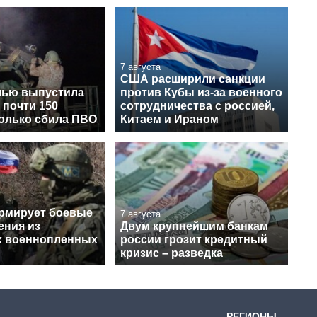
7 августа
США расширили санкции
чью выпустила
против Кубы из-за военного
 почти 150
сотрудничества с россией,
колько сбила ПВО
Китаем и Ираном
рмирует боевые
7 августа
ения из
Двум крупнейшим банкам
х военнопленных
россии грозит кредитный
кризис – разведка
РЕГИОНЫ