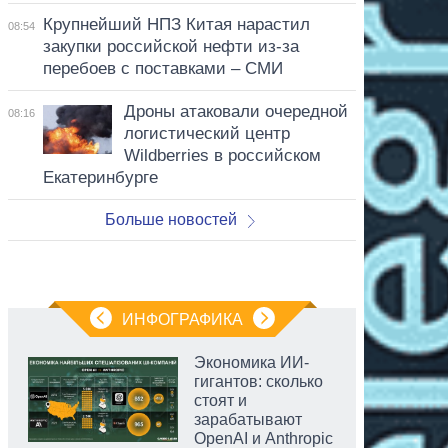
Крупнейший НПЗ Китая нарастил
08:54
закупки российской нефти из-за
перебоев с поставками – СМИ
Дроны атаковали очередной
08:16
логистический центр
Wildberries в российском
Екатеринбурге
Больше новостей
ИНФОГРАФИКА
Экономика ИИ-
гигантов: сколько
стоят и
зарабатывают
OpenAI и Anthropic