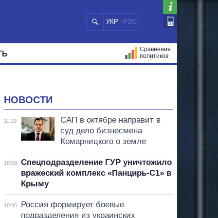
УКР
РОС
Сравнение
ТЬ
политиков
СТРАЦИЙ
МЭРЫ
ВСЕ ПЕРСОНЫ
НОВОСТИ
САП в октябре направит в
11:20
суд дело бизнесмена
Комарницкого о земле
Спецподразделение ГУР уничтожило
10:58
вражеский комплекс «Панцирь-С1» в
Крыму
Россия формирует боевые
10:45
подразделения из украинских