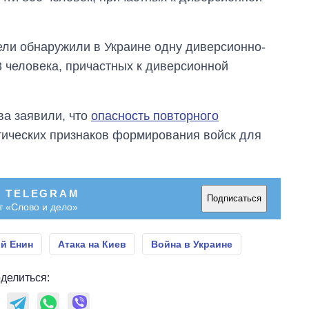
ели обнаружили в Украине одну диверсионно-
 человека, причастных к диверсионной
ва заявили, что
опасность повторного
тических признаков формирования войск для
В TELEGRAM
Подписаться
т «Слово и дело»
й Енин
Атака на Киев
Война в Украине
делиться: