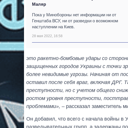
Маляр
Пока у Минобороны нет информации ни от
Генштаба ВСУ, ни от разведки о возможном
наступлении на Киев.
28 мая 2022, 16:58
это ракетно-бомбовые удары со стороны
защищенных городов Украины с точки з
более невидимые угрозы. Начиная от по
оставил после себя враг, включая ДРГ. 
преступности, но с учетом общего сниж
ростом уровня преступности, посттрав
проблемами»,
– рассказал заместитель м
Он добавил, что всего с начала войны в 
разведывательных групп, а задержаны по