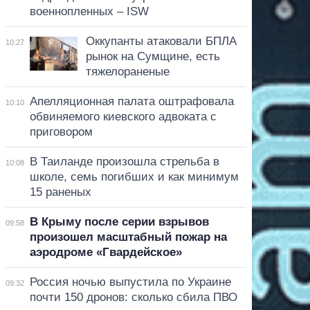
военнопленных – ISW
Оккупанты атаковали БПЛА
10:27
рынок на Сумщине, есть
тяжелораненые
Апелляционная палата оштрафовала
10:10
обвиняемого киевского адвоката с
приговором
В Таиланде произошла стрельба в
10:08
школе, семь погибших и как минимум
15 раненых
В Крыму после серии взрывов
09:58
произошел масштабный пожар на
аэродроме «Гвардейское»
Россия ночью выпустила по Украине
09:32
почти 150 дронов: сколько сбила ПВО