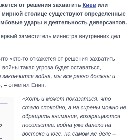
ажется от решения захватить
Киев
или
ой мирной столице существуют определенные
бомбовые удары и деятельность диверсантов.
первый заместитель министра внутренних дел
что «кто-то откажется от решения захватить
 войны такая угроза будет оставаться,
 закончится война, мы все равно должны и
»
, – отметил Енин.
«Хоть и может показаться, что
стало спокойно, а на сирены можно не
Как выросли
обращать внимания, возвращаются
тарифы на
посольства, война уже далеко на
о
холодную воду в
городах Украины
востоке и юге, на самом же деле –
на начало августа
–