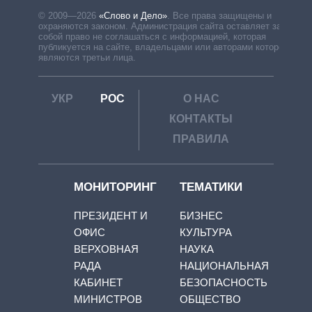
© 2009—2026
«Слово и Дело»
.
Все права защищены и
охраняются законом. Администрация сайта оставляет за
собой право не соглашаться с информацией, которая
публикуется на сайте, владельцами или авторами которой
являются третьи лица.
УКР
РОС
О НАС
КОНТАКТЫ
ПРАВИЛА
МОНИТОРИНГ
ТЕМАТИКИ
ПРЕЗИДЕНТ И
БИЗНЕС
ОФИС
КУЛЬТУРА
ВЕРХОВНАЯ
НАУКА
РАДА
НАЦИОНАЛЬНАЯ
КАБИНЕТ
БЕЗОПАСНОСТЬ
МИНИСТРОВ
ОБЩЕСТВО