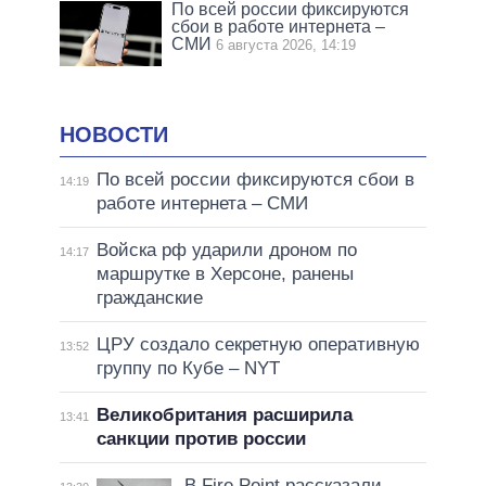
По всей россии фиксируются
сбои в работе интернета –
СМИ
6 августа 2026, 14:19
НОВОСТИ
По всей россии фиксируются сбои в
14:19
работе интернета – СМИ
Войска рф ударили дроном по
14:17
маршрутке в Херсоне, ранены
гражданские
ЦРУ создало секретную оперативную
13:52
группу по Кубе – NYT
Великобритания расширила
13:41
санкции против россии
В Fire Point рассказали,