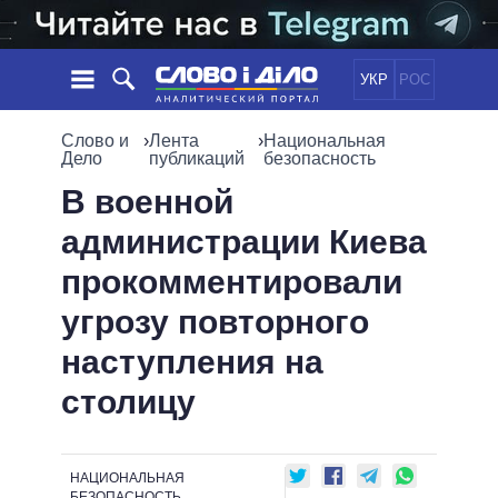
УКР
РОС
НОВОСТИ
Слово и
›
Лента
›
Национальная
Дело
публикаций
безопасность
ОБЕЩАНИЯ
ЛЕНТА
ПОЛИТИКА
В военной
СОБЫТИЯ
ЭКОНОМИКА
администрации Киева
ПОЛИТИКИ
СТАТЬИ
ОБЩЕСТВО
прокомментировали
ИНФОГРАФИКА
МНЕНИЯ
МИР
ВСЕ ПОЛИТИКИ
угрозу повторного
ОБЗОРЫ
ПРЕЗИДЕНТ И ОФИС
ВИДЕО
наступления на
ДАЙДЖЕСТЫ
ВЕРХОВНАЯ РАДА
ПОДДЕРЖАТЬ
КАБИНЕТ МИНИСТРОВ
столицу
ГЛАВЫ ОБЛАДМИНИСТРАЦИЙ
СРАВНЕНИЕ ПОЛИТИКОВ
МЭРЫ
НАЦИОНАЛЬНАЯ
ВСЕ ПЕРСОНЫ
БЕЗОПАСНОСТЬ