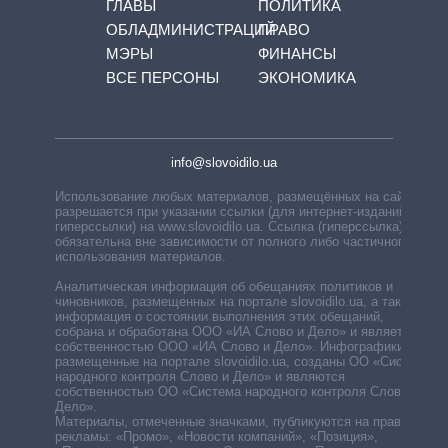
ГЛАВЫ
ПОЛИТИКА
ОБЛАДМИНИСТРАЦИЙ
ПРАВО
МЭРЫ
ФИНАНСЫ
ВСЕ ПЕРСОНЫ
ЭКОНОМИКА
info@slovoidilo.ua
Использование любых материалов, размещённых на сайте,
разрешается при указании ссылки (для интернет-изданий —
гиперссылки) на www.slovoidilo.ua. Ссылка (гиперссылка)
обязательна вне зависимости от полного либо частичного
использования материалов.
Аналитическая информация об обещаниях политиков и
чиновников, размещенных на портале slovoidilo.ua, а также
информация о состоянии выполнения этих обещаний,
собрана и обработана ООО «ИА Слово и Дело» и является
собственностью ООО «ИА Слово и Дело». Инфографики,
размещенные на портале slovoidilo.ua, созданы ОО «Система
народного контроля Слово и Дело» и являются
собственностью ОО «Система народного контроля Слово и
Дело».
Материалы, отмеченные значками, публикуются на правах
рекламы: «Промо», «Новости компаний», «Позиция»,