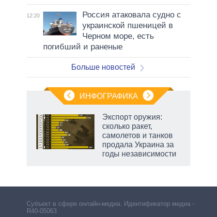
Россия атаковала судно с
12:20
украинской пшеницей в
Черном море, есть
погибший и раненые
Больше новостей
ИНФОГРАФИКА
Экспорт оружия:
сколько ракет,
в
самолетов и танков
продала Украина за
годы независимости
Субъект в сфере онлайн-медиа. Идентификатор медиа –
R40-05063