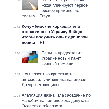
13:30
когда планируют первое
боевое применение
системы Freya
Колумбийские наркокартели
13:02
отправляют в Украину бойцов,
чтобы получить опыт дроновой
войны – FT
Польша предоставит
12:50
Украине новый пакет
военной помощи
САП просит конфисковать
12:35
автомобиль чиновника налоговой
Днепропетровщины
Апелляция назначила заседание по
12:24
жалобам на приговор экс-депутата
Одесского облсовета