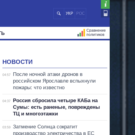
УКР
РОС
Сравнение
ТЬ
политиков
СТРАЦИЙ
МЭРЫ
ВСЕ ПЕРСОНЫ
НОВОСТИ
После ночной атаки дронов в
04:57
российском Ярославле вспыхнули
пожары: что известно
Россия сбросила четыре КАБа на
04:37
Сумы: есть раненые, повреждены
ТЦ и многоэтажки
Затмение Солнца сократит
03:59
производство электричества в ЕС