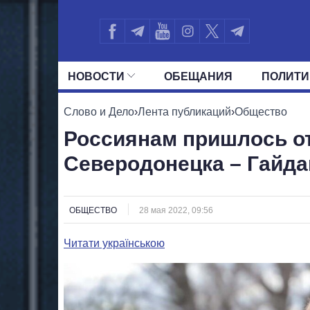
НОВОСТИ
ОБЕЩАНИЯ
ПОЛИТИ
ВСЕ ПОЛИТИКИ
ПРЕЗИДЕНТ И ОФ
Слово и Дело
›
Лента публикаций
›
Общество
Россиянам пришлось от
Северодонецка – Гайда
ОБЩЕСТВО
28 мая 2022, 09:56
Читати українською