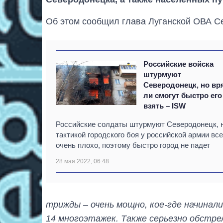
Об этом сообщил глава Луганской ОВА Сер
Российские войска
штурмуют
Северодонецк, но вр
ли смогут быстро его
взять – ISW
Российские солдаты штурмуют Северодонецк, н
тактикой городского боя у российской армии все
очень плохо, поэтому быстро город не падет
28 мая 2022, 06:48
трижды – очень мощно, кое-где начинали
14 многоэтажек. Также серьезно обстре