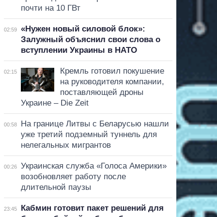
почти на 10 ГВт
«Нужен новый силовой блок»:
02:59
Залужный объяснил свои слова о
вступлении Украины в НАТО
Кремль готовил покушение
02:15
на руководителя компании,
поставляющей дроны
Украине – Die Zeit
На границе Литвы с Беларусью нашли
00:58
уже третий подземный туннель для
нелегальных мигрантов
Украинская служба «Голоса Америки»
00:26
возобновляет работу после
длительной паузы
Кабмин готовит пакет решений для
23:45