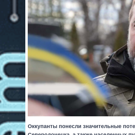
Оккупанты понесли значительные поте
Северодонецка, а также населенных пу