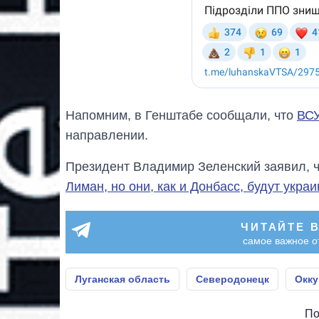
Напомним, в Генштабе сообщали, что
ВСУ
направлении.
Президент Владимир Зеленский заявил, 
Лиман, но они, как и Донбасс, будут укра
ЧИТАЙТЕ 
самое важное о
Луганская область
Северодонецк
Окку
По