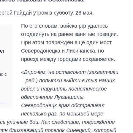
гей Гайдай утром в субботу, 28 мая.
По его словам, войска рф удалось
отодвинуть на ранее занятые позиции.
При этом поврежден еще один мост
Северодонецка и Лисичанска, но
яд
проезд между городами сохраняется.
«Впрочем, не оставляют (захватчики
о с
– ред.) попытки выйти в тыл наших
войск и нарушить логистическое
обеспечение Луганщины.
Северодонецк враг обстреливал
несколько раз, по меньшей мере
Как выросли
сь уличные бои. Как следствие, повреждение
тарифы на
лян близлежащий поселок Синецкий, который
холодную воду в