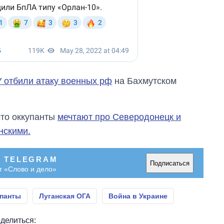
 отбили атаку военных рф
на Бахмутском
что оккупанты
мечтают про Северодонецк и
инскими.
В TELEGRAM
Подписаться
т «Слово и дело»
панты
Луганская ОГА
Война в Украине
делиться: