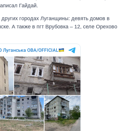
городах Украины
написал Гайдай.
на начало августа
 других городах Луганщины: девять домов в
ске. А также в пгт Врубовка – 12, селе Орехово