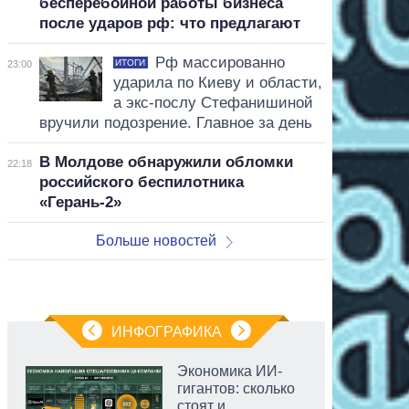
бесперебойной работы бизнеса
после ударов рф: что предлагают
Рф массированно
ИТОГИ
23:00
ударила по Киеву и области,
а экс-послу Стефанишиной
вручили подозрение. Главное за день
В Молдове обнаружили обломки
22:18
российского беспилотника
«Герань-2»
Больше новостей
ИНФОГРАФИКА
Экономика ИИ-
гигантов: сколько
стоят и