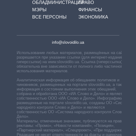
ОБЛАДМИНИСТРАЦИЙ
ПРАВО
МЭРЫ
ФИНАНСЫ
ВСЕ ПЕРСОНЫ
ЭКОНОМИКА
info@slovoidilo.ua
Использование любых материалов, размещённых на сайте,
разрешается при указании ссылки (для интернет-изданий —
гиперссылки) на www.slovoidilo.ua. Ссылка (гиперссылка)
обязательна вне зависимости от полного либо частичного
использования материалов.
Аналитическая информация об обещаниях политиков и
чиновников, размещенных на портале slovoidilo.ua, а также
информация о состоянии выполнения этих обещаний,
собрана и обработана ООО «ИА Слово и Дело» и является
собственностью ООО «ИА Слово и Дело». Инфографики,
размещенные на портале slovoidilo.ua, созданы ОО «Система
народного контроля Слово и Дело» и являются
собственностью ОО «Система народного контроля Слово и
Дело».
Материалы, отмеченные значками, публикуются на правах
рекламы: «Промо», «Новости компаний», «Позиция»,
«Партнерский материал», «Спецпроект», «При поддержке».
Редакция не несет ответственности за факты и оценочные