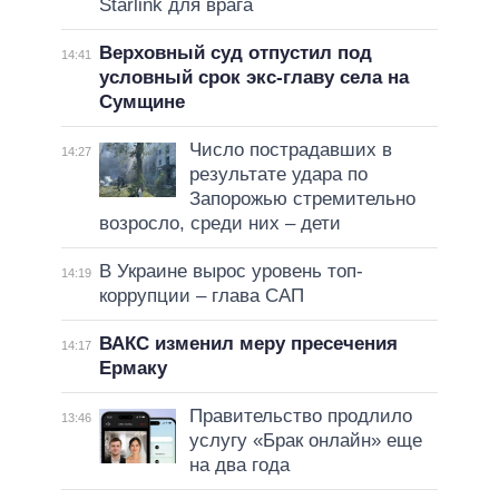
Starlink для врага
Верховный суд отпустил под
14:41
условный срок экс-главу села на
Сумщине
Число пострадавших в
14:27
результате удара по
Запорожью стремительно
возросло, среди них – дети
В Украине вырос уровень топ-
14:19
коррупции – глава САП
ВАКС изменил меру пресечения
14:17
Ермаку
Правительство продлило
13:46
услугу «Брак онлайн» еще
на два года