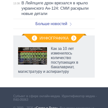
В Лейпциге дрон врезался в крыло
13:38
украинского Ан-124: СМИ раскрыли
новые детали
Больше новостей
ИНФОГРАФИКА
 как
Как за 10 лет
чипы
изменилось
ды и
количество
т на
поступающих в
бакалавриат,
магистратуру и аспирантуру
Субъект в сфере онлайн-медиа. Идентификатор медиа –
R40-05063
© 2009—2026
«Слово и Дело»
.
Все права защищены и