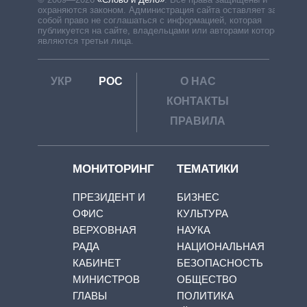
охраняются законом. Администрация сайта оставляет за
собой право не соглашаться с информацией, которая
публикуется на сайте, владельцами или авторами которой
являются третьи лица.
УКР
РОС
О НАС
КОНТАКТЫ
ПРАВИЛА
МОНИТОРИНГ
ТЕМАТИКИ
ПРЕЗИДЕНТ И
БИЗНЕС
ОФИС
КУЛЬТУРА
ВЕРХОВНАЯ
НАУКА
РАДА
НАЦИОНАЛЬНАЯ
КАБИНЕТ
БЕЗОПАСНОСТЬ
МИНИСТРОВ
ОБЩЕСТВО
ГЛАВЫ
ПОЛИТИКА