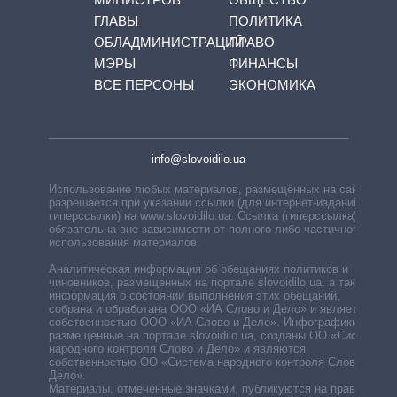
ГЛАВЫ
ПОЛИТИКА
ОБЛАДМИНИСТРАЦИЙ
ПРАВО
МЭРЫ
ФИНАНСЫ
ВСЕ ПЕРСОНЫ
ЭКОНОМИКА
info@slovoidilo.ua
Использование любых материалов, размещённых на сайте,
разрешается при указании ссылки (для интернет-изданий —
гиперссылки) на www.slovoidilo.ua. Ссылка (гиперссылка)
обязательна вне зависимости от полного либо частичного
использования материалов.
Аналитическая информация об обещаниях политиков и
чиновников, размещенных на портале slovoidilo.ua, а также
информация о состоянии выполнения этих обещаний,
собрана и обработана ООО «ИА Слово и Дело» и является
собственностью ООО «ИА Слово и Дело». Инфографики,
размещенные на портале slovoidilo.ua, созданы ОО «Система
народного контроля Слово и Дело» и являются
собственностью ОО «Система народного контроля Слово и
Дело».
Материалы, отмеченные значками, публикуются на правах