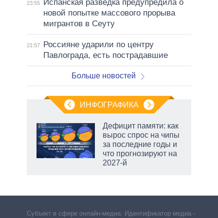
Испанская разведка предупредила о
23:55
новой попытке массового прорыва
мигрантов в Сеуту
Россияне ударили по центру
21:57
Павлограда, есть пострадавшие
Больше новостей
ИНФОГРАФИКА
 5
Дефицит памяти: как
го
вырос спрос на чипы
сть
за последние годы и
ВР
что прогнозируют на
2027-й
Субъект в сфере онлайн-медиа. Идентификатор медиа –