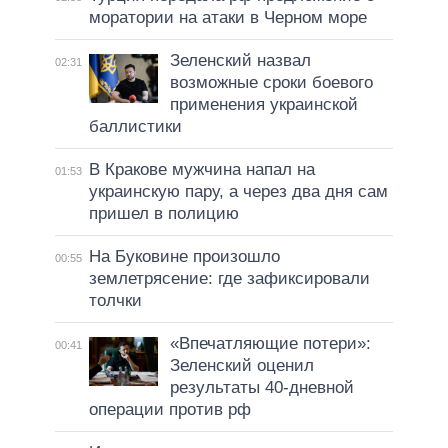
моратории на атаки в Черном море
Зеленский назвал
02:31
возможные сроки боевого
применения украинской
баллистики
В Кракове мужчина напал на
01:53
украинскую пару, а через два дня сам
пришел в полицию
На Буковине произошло
00:55
землетрясение: где зафиксировали
толчки
«Впечатляющие потери»:
00:41
Зеленский оценил
результаты 40-дневной
операции против рф