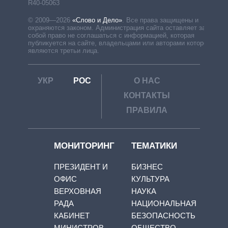
R40-05063
© 2009—2026
«Слово и Дело»
.
Все права защищены и
охраняются законом. Администрация сайта оставляет за
собой право не соглашаться с информацией, которая
публикуется на сайте, владельцами или авторами которой
являются третьи лица.
УКР
РОС
О НАС
КОНТАКТЫ
ПРАВИЛА
МОНИТОРИНГ
ТЕМАТИКИ
ПРЕЗИДЕНТ И
БИЗНЕС
ОФИС
КУЛЬТУРА
ВЕРХОВНАЯ
НАУКА
РАДА
НАЦИОНАЛЬНАЯ
КАБИНЕТ
БЕЗОПАСНОСТЬ
МИНИСТРОВ
ОБЩЕСТВО