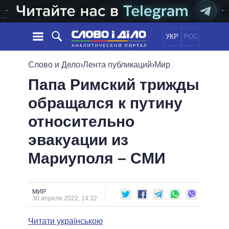
УКР
РОС
НОВОСТИ
Слово и Дело
›
Лента публикаций
›
Мир
Папа Римский трижды
ОБЕЩАНИЯ
ЛЕНТА
ПОЛИТИКА
обращался к путину
СОБЫТИЯ
ЭКОНОМИКА
ПОЛИТИКИ
относительно
СТАТЬИ
ОБЩЕСТВО
ИНФОГРАФИКА
МНЕНИЯ
МИР
ВСЕ ПОЛИТИКИ
эвакуации из
ОБЗОРЫ
ПРЕЗИДЕНТ И ОФИС
Мариуполя – СМИ
ВИДЕО
ДАЙДЖЕСТЫ
ВЕРХОВНАЯ РАДА
ПОДДЕРЖАТЬ
КАБИНЕТ МИНИСТРОВ
ГЛАВЫ ОБЛАДМИНИСТРАЦИЙ
МИР
СРАВНЕНИЕ ПОЛИТИКОВ
30 апреля 2022, 14:32
МЭРЫ
Читати українською
ВСЕ ПЕРСОНЫ