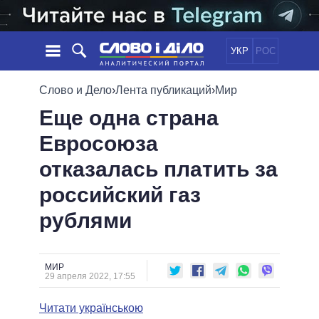
УКР
РОС
НОВОСТИ
Слово и Дело
›
Лента публикаций
›
Мир
Еще одна страна
ОБЕЩАНИЯ
ЛЕНТА
ПОЛИТИКА
Евросоюза
СОБЫТИЯ
ЭКОНОМИКА
ПОЛИТИКИ
отказалась платить за
СТАТЬИ
ОБЩЕСТВО
ИНФОГРАФИКА
МНЕНИЯ
МИР
ВСЕ ПОЛИТИКИ
российский газ
ОБЗОРЫ
ПРЕЗИДЕНТ И ОФИС
рублями
ВИДЕО
ДАЙДЖЕСТЫ
ВЕРХОВНАЯ РАДА
ПОДДЕРЖАТЬ
КАБИНЕТ МИНИСТРОВ
ГЛАВЫ ОБЛАДМИНИСТРАЦИЙ
МИР
СРАВНЕНИЕ ПОЛИТИКОВ
29 апреля 2022, 17:55
МЭРЫ
Читати українською
ВСЕ ПЕРСОНЫ