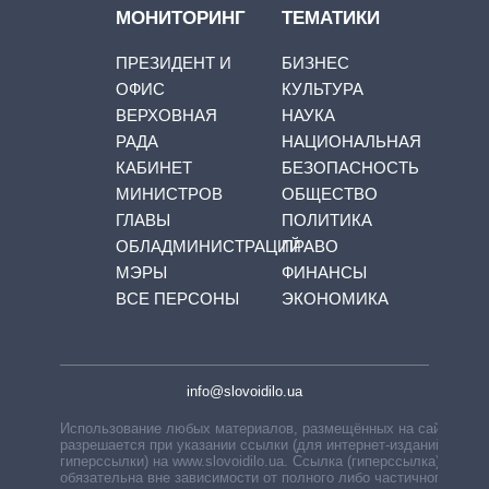
МОНИТОРИНГ
ТЕМАТИКИ
ПРЕЗИДЕНТ И
БИЗНЕС
ОФИС
КУЛЬТУРА
ВЕРХОВНАЯ
НАУКА
РАДА
НАЦИОНАЛЬНАЯ
КАБИНЕТ
БЕЗОПАСНОСТЬ
МИНИСТРОВ
ОБЩЕСТВО
ГЛАВЫ
ПОЛИТИКА
ОБЛАДМИНИСТРАЦИЙ
ПРАВО
МЭРЫ
ФИНАНСЫ
ВСЕ ПЕРСОНЫ
ЭКОНОМИКА
info@slovoidilo.ua
Использование любых материалов, размещённых на сайте,
разрешается при указании ссылки (для интернет-изданий —
гиперссылки) на www.slovoidilo.ua. Ссылка (гиперссылка)
обязательна вне зависимости от полного либо частичного