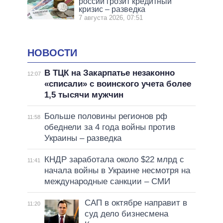
россии грозит кредитный
кризис – разведка
7 августа 2026, 07:51
НОВОСТИ
В ТЦК на Закарпатье незаконно
12:07
«списали» с воинского учета более
1,5 тысячи мужчин
Больше половины регионов рф
11:58
обеднели за 4 года войны против
Украины – разведка
КНДР заработала около $22 млрд с
11:41
начала войны в Украине несмотря на
международные санкции – СМИ
САП в октябре направит в
11:20
суд дело бизнесмена