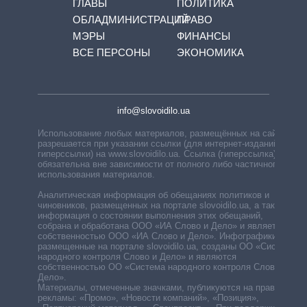
ГЛАВЫ
ПОЛИТИКА
ОБЛАДМИНИСТРАЦИЙ
ПРАВО
МЭРЫ
ФИНАНСЫ
ВСЕ ПЕРСОНЫ
ЭКОНОМИКА
info@slovoidilo.ua
Использование любых материалов, размещённых на сайте,
разрешается при указании ссылки (для интернет-изданий —
гиперссылки) на www.slovoidilo.ua. Ссылка (гиперссылка)
обязательна вне зависимости от полного либо частичного
использования материалов.
Аналитическая информация об обещаниях политиков и
чиновников, размещенных на портале slovoidilo.ua, а также
информация о состоянии выполнения этих обещаний,
собрана и обработана ООО «ИА Слово и Дело» и является
собственностью ООО «ИА Слово и Дело». Инфографики,
размещенные на портале slovoidilo.ua, созданы ОО «Система
народного контроля Слово и Дело» и являются
собственностью ОО «Система народного контроля Слово и
Дело».
Материалы, отмеченные значками, публикуются на правах
рекламы: «Промо», «Новости компаний», «Позиция»,