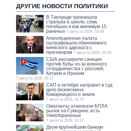
ДРУГИЕ НОВОСТИ ПОЛИТИКИ
В Таиланде произошла
стрельба в школе, семь
погибших и как минимум 15
раненых
7 августа 2026, 10:08
Апелляционная палата
оштрафовала обвиняемого
киевского адвоката с
приговором
7 августа 2026, 10:10
США расширили санкции
против Кубы из-за военного
сотрудничества с россией,
Китаем и Ираном
7 августа 2026, 05:17
САП в октябре направит в суд
дело бизнесмена
Комарницкого о земле
7 августа 2026, 11:20
Оккупанты атаковали БПЛА
рынок на Сумщине, есть
тяжелораненые
7 августа 2026, 10:27
Двум крупнейшим банкам