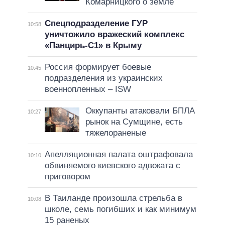
Комарницкого о земле
Спецподразделение ГУР
10:58
уничтожило вражеский комплекс
«Панцирь-С1» в Крыму
Россия формирует боевые
10:45
подразделения из украинских
военнопленных – ISW
Оккупанты атаковали БПЛА
10:27
рынок на Сумщине, есть
тяжелораненые
Апелляционная палата оштрафовала
10:10
обвиняемого киевского адвоката с
приговором
В Таиланде произошла стрельба в
10:08
школе, семь погибших и как минимум
15 раненых