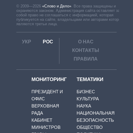
© 2009—2026
«Слово и Дело»
.
Все права защищены и
охраняются законом. Администрация сайта оставляет за
собой право не соглашаться с информацией, которая
публикуется на сайте, владельцами или авторами которой
являются третьи лица.
УКР
РОС
О НАС
КОНТАКТЫ
ПРАВИЛА
МОНИТОРИНГ
ТЕМАТИКИ
ПРЕЗИДЕНТ И
БИЗНЕС
ОФИС
КУЛЬТУРА
ВЕРХОВНАЯ
НАУКА
РАДА
НАЦИОНАЛЬНАЯ
КАБИНЕТ
БЕЗОПАСНОСТЬ
МИНИСТРОВ
ОБЩЕСТВО