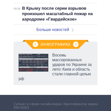
В Крыму после серии взрывов
09:58
произошел масштабный пожар на
аэродроме «Гвардейское»
Больше новостей
ИНФОГРАФИКА
Восемь
массированных
ударов по Украине за
ет
лето: Киев и область
стали главной целью
рф
Субъект в сфере онлайн-медиа. Идентификатор медиа –
R40-05063