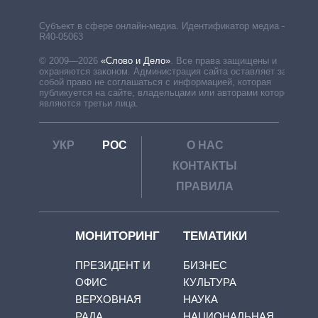
Субъект в сфере онлайн-медиа. Идентификатор медиа –
R40-05063
© 2009—2026
«Слово и Дело»
.
Все права защищены и
охраняются законом. Администрация сайта оставляет за
собой право не соглашаться с информацией, которая
публикуется на сайте, владельцами или авторами которой
являются третьи лица.
УКР
РОС
О НАС
КОНТАКТЫ
ПРАВИЛА
МОНИТОРИНГ
ТЕМАТИКИ
ПРЕЗИДЕНТ И
БИЗНЕС
ОФИС
КУЛЬТУРА
ВЕРХОВНАЯ
НАУКА
РАДА
НАЦИОНАЛЬНАЯ