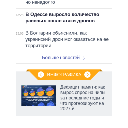
но ненадолго
В Одессе выросло количество
13:28
раненых после атаки дронов
В Болгарии объяснили, как
13:03
украинский дрон мог оказаться на ее
территории
Больше новостей
ИНФОГРАФИКА
 5
Дефицит памяти: как
го
вырос спрос на чипы
сть
за последние годы и
ВР
что прогнозируют на
2027-й
рф