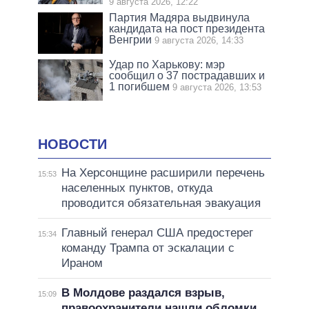
9 августа 2026, 12:22
Партия Мадяра выдвинула
кандидата на пост президента
Венгрии
9 августа 2026, 14:33
Удар по Харькову: мэр
сообщил о 37 пострадавших и
1 погибшем
9 августа 2026, 13:53
НОВОСТИ
На Херсонщине расширили перечень
15:53
населенных пунктов, откуда
проводится обязательная эвакуация
Главный генерал США предостерег
15:34
команду Трампа от эскалации с
Ираном
В Молдове раздался взрыв,
15:09
правоохранители нашли обломки