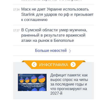
Маск не дает Украине использовать
17:34
Starlink для ударов по рф и призывает
к соглашению
В Сумской области умер мужчина,
17:27
раненный в результате вражеской
атаки на рынок в Белополье
Больше новостей
ИНФОГРАФИКА
 5
Дефицит памяти: как
го
вырос спрос на чипы
сть
за последние годы и
ВР
что прогнозируют на
2027-й
рф