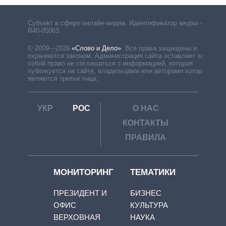
Субъект в сфере онлайн-медиа. Идентификатор медиа –
R40-05063
© 2009—2026
«Слово и Дело»
.
Все права защищены и
охраняются законом. Администрация сайта оставляет за
собой право не соглашаться с информацией, которая
публикуется на сайте, владельцами или авторами которой
являются третьи лица.
УКР
РОС
О НАС
КОНТАКТЫ
ПРАВИЛА
МОНИТОРИНГ
ТЕМАТИКИ
ПРЕЗИДЕНТ И
БИЗНЕС
ОФИС
КУЛЬТУРА
ВЕРХОВНАЯ
НАУКА