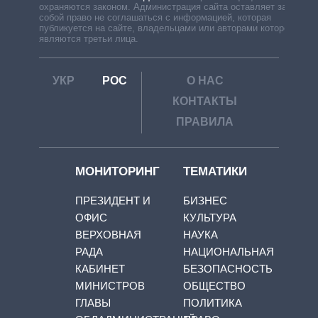
охраняются законом. Администрация сайта оставляет за
собой право не соглашаться с информацией, которая
публикуется на сайте, владельцами или авторами которой
являются третьи лица.
УКР
РОС
О НАС
КОНТАКТЫ
ПРАВИЛА
МОНИТОРИНГ
ТЕМАТИКИ
ПРЕЗИДЕНТ И
БИЗНЕС
ОФИС
КУЛЬТУРА
ВЕРХОВНАЯ
НАУКА
РАДА
НАЦИОНАЛЬНАЯ
КАБИНЕТ
БЕЗОПАСНОСТЬ
МИНИСТРОВ
ОБЩЕСТВО
ГЛАВЫ
ПОЛИТИКА