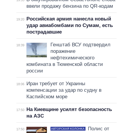
ввели продажу бензина по QR-кодам
Российская армия нанесла новый
19:20
удар авиабомбами по Сумам, есть
пострадавшие
Генштаб ВСУ подтвердил
18:39
поражение
нефтехимического
комбината в Тюменской области
россии
Иран требует от Украины
18:06
компенсации за удар по судну в
Каспийском море
На Киевщине усилят безопасность
17:50
на АЗС
Полис от
АВТОРСКАЯ КОЛОНКА
17:50