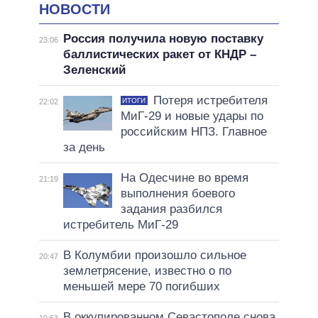
НОВОСТИ
Россия получила новую поставку
23:06
баллистических ракет от КНДР –
Зеленский
Потеря истребителя
ИТОГИ
22:02
МиГ-29 и новые удары по
российским НПЗ. Главное
за день
На Одесчине во время
21:19
выполнения боевого
задания разбился
истребитель МиГ-29
В Колумбии произошло сильное
20:47
землетрясение, известно о по
меньшей мере 70 погибших
В оккупированном Севастополе снова
19:53