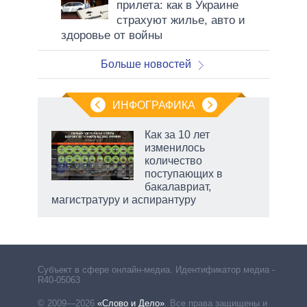
прилета: как в Украине
страхуют жилье, авто и
здоровье от войны
Больше новостей
ИНФОГРАФИКА
 5
Как за 10 лет
го
изменилось
сть
количество
ВР
поступающих в
бакалавриат,
магистратуру и аспирантуру
Субъект в сфере онлайн-медиа. Идентификатор медиа –
R40-05063
© 2009—2026
«Слово и Дело»
.
Все права защищены и