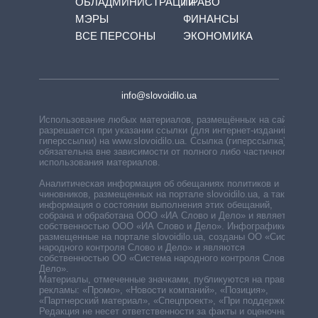
ОБЛАДМИНИСТРАЦИЙ
ПРАВО
МЭРЫ
ФИНАНСЫ
ВСЕ ПЕРСОНЫ
ЭКОНОМИКА
info@slovoidilo.ua
Использование любых материалов, размещённых на сайте,
разрешается при указании ссылки (для интернет-изданий —
гиперссылки) на www.slovoidilo.ua. Ссылка (гиперссылка)
обязательна вне зависимости от полного либо частичного
использования материалов.
Аналитическая информация об обещаниях политиков и
чиновников, размещенных на портале slovoidilo.ua, а также
информация о состоянии выполнения этих обещаний,
собрана и обработана ООО «ИА Слово и Дело» и является
собственностью ООО «ИА Слово и Дело». Инфографики,
размещенные на портале slovoidilo.ua, созданы ОО «Система
народного контроля Слово и Дело» и являются
собственностью ОО «Система народного контроля Слово и
Дело».
Материалы, отмеченные значками, публикуются на правах
рекламы: «Промо», «Новости компаний», «Позиция»,
«Партнерский материал», «Спецпроект», «При поддержке».
Редакция не несет ответственности за факты и оценочные