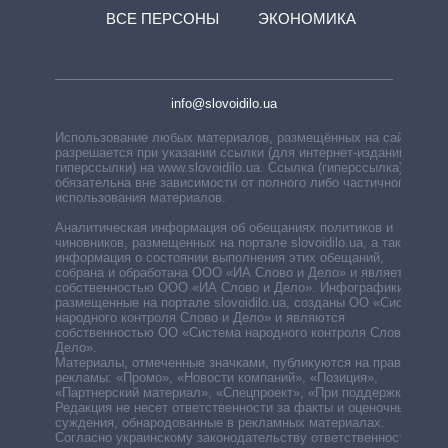
ВСЕ ПЕРСОНЫ
ЭКОНОМИКА
info@slovoidilo.ua
Использование любых материалов, размещённых на сайте,
разрешается при указании ссылки (для интернет-изданий —
гиперссылки) на www.slovoidilo.ua. Ссылка (гиперссылка)
обязательна вне зависимости от полного либо частичного
использования материалов.
Аналитическая информация об обещаниях политиков и
чиновников, размещенных на портале slovoidilo.ua, а также
информация о состоянии выполнения этих обещаний,
собрана и обработана ООО «ИА Слово и Дело» и является
собственностью ООО «ИА Слово и Дело». Инфографики,
размещенные на портале slovoidilo.ua, созданы ОО «Система
народного контроля Слово и Дело» и являются
собственностью ОО «Система народного контроля Слово и
Дело».
Материалы, отмеченные значками, публикуются на правах
рекламы: «Промо», «Новости компаний», «Позиция»,
«Партнерский материал», «Спецпроект», «При поддержке».
Редакция не несет ответственности за факты и оценочные
суждения, обнародованные в рекламных материалах.
Согласно украинскому законодательству ответственность за