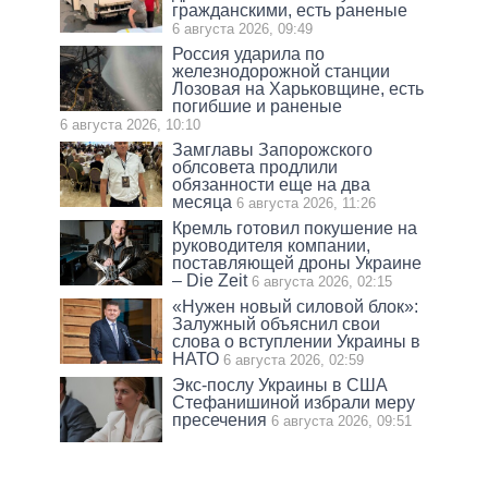
гражданскими, есть раненые
6 августа 2026, 09:49
Россия ударила по
железнодорожной станции
Лозовая на Харьковщине, есть
погибшие и раненые
6 августа 2026, 10:10
Замглавы Запорожского
облсовета продлили
обязанности еще на два
месяца
6 августа 2026, 11:26
Кремль готовил покушение на
руководителя компании,
поставляющей дроны Украине
– Die Zeit
6 августа 2026, 02:15
«Нужен новый силовой блок»:
Залужный объяснил свои
слова о вступлении Украины в
НАТО
6 августа 2026, 02:59
Экс-послу Украины в США
Стефанишиной избрали меру
пресечения
6 августа 2026, 09:51