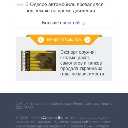
В Одессе автомобиль провалился
09:44
под землю во время движения
Больше новостей
ИНФОГРАФИКА
Экспорт оружия:
сколько ракет,
не за
самолетов и танков
асть
продала Украина за
елью
годы независимости
Субъект в сфере онлайн-медиа. Идентификатор медиа –
R40-05063
© 2009—2026
«Слово и Дело»
.
Все права защищены и
охраняются законом. Администрация сайта оставляет за
собой право не соглашаться с информацией, которая