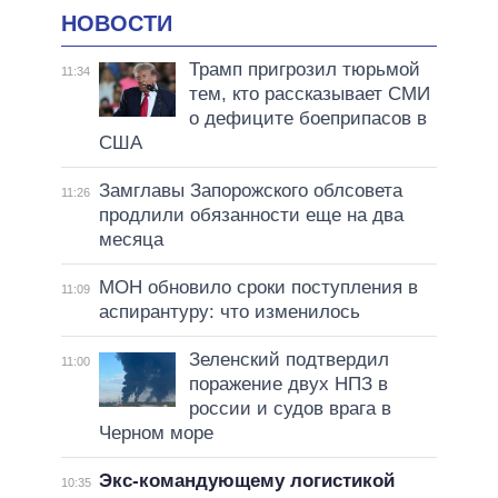
НОВОСТИ
Трамп пригрозил тюрьмой
11:34
тем, кто рассказывает СМИ
о дефиците боеприпасов в
США
Замглавы Запорожского облсовета
11:26
продлили обязанности еще на два
месяца
МОН обновило сроки поступления в
11:09
аспирантуру: что изменилось
Зеленский подтвердил
11:00
поражение двух НПЗ в
россии и судов врага в
Черном море
Экс-командующему логистикой
10:35