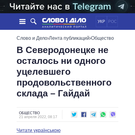
УКР
РОС
НОВОСТИ
Слово и Дело
›
Лента публикаций
›
Общество
В Северодонецке не
ОБЕЩАНИЯ
ЛЕНТА
ПОЛИТИКА
осталось ни одного
СОБЫТИЯ
ЭКОНОМИКА
ПОЛИТИКИ
уцелевшего
СТАТЬИ
ОБЩЕСТВО
ИНФОГРАФИКА
МНЕНИЯ
МИР
ВСЕ ПОЛИТИКИ
продовольственного
ОБЗОРЫ
ПРЕЗИДЕНТ И ОФИС
склада – Гайдай
ВИДЕО
ДАЙДЖЕСТЫ
ВЕРХОВНАЯ РАДА
ПОДДЕРЖАТЬ
КАБИНЕТ МИНИСТРОВ
ГЛАВЫ ОБЛАДМИНИСТРАЦИЙ
ОБЩЕСТВО
СРАВНЕНИЕ ПОЛИТИКОВ
21 апреля 2022, 08:17
МЭРЫ
Читати українською
ВСЕ ПЕРСОНЫ