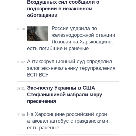
Воздушных сил сообщили о
подозрении в незаконном
обогащении
Россия ударила по
10:10
железнодорожной станции
Лозовая на Харьковщине,
есть погибшие и раненые
Антикоррупционный суд определил
10:02
залог экс-начальнику теруправления
ВСП ВСУ
Экс-послу Украины в США
09:51
Стефанишиной избрали меру
пресечения
На Херсонщине российский дрон
09:49
атаковал автобус с гражданскими,
есть раненые