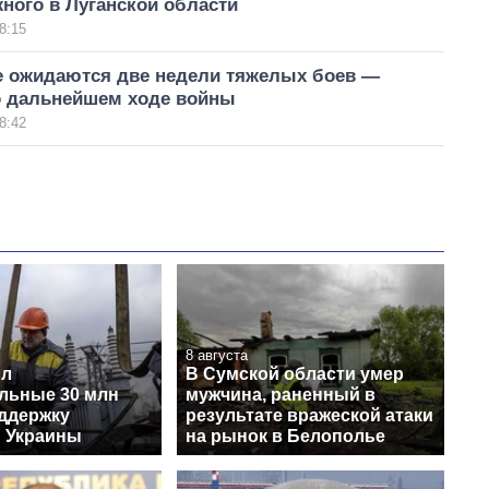
ного в Луганской области
8:15
е ожидаются две недели тяжелых боев —
о дальнейшем ходе войны
8:42
8 августа
ил
В Сумской области умер
льные 30 млн
мужчина, раненный в
оддержку
результате вражеской атаки
и Украины
на рынок в Белополье