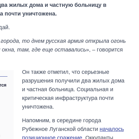
два жилых дома и частную больницу в
а почти уничтожена.
дай.
 города, то днем русская армия открыла огонь
 окна, там, где еще оставались
», – говорится
Он также отметил, что серьезные
разрушения получили два жилых дома
тся
и частная больница. Социальная и
Как изменился
критическая инфраструктура почти
бюджет
Министерства
уничтожена.
обороны за 13 лет
войны с россией
Напомним, в середине города
Рубежное Луганской области
началось
я
позиционное сражение
. Оккупанты