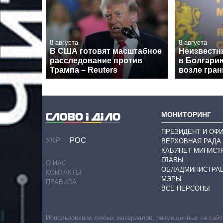
8 августа
8 августа
В США готовят масштабное
Неизвестн
расследование против
в Болгари
Трампа – Reuters
возле гра
МОНИТОРИНГ
ПРЕЗИДЕНТ И ОФ
УКР
РОС
ВЕРХОВНАЯ РАДА
КАБИНЕТ МИНИСТ
ГЛАВЫ
О НАС
ОБЛАДМИНИСТРА
КОНТАКТЫ
МЭРЫ
ПРАВИЛА
ВСЕ ПЕРСОНЫ
Использование любых материалов, размещённых на сайте,