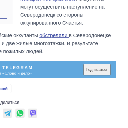
могут осуществить наступление на
Северодонецк со стороны
оккупированного Счастья.
йские оккупанты
обстреляли
в Северодонецке
 и две жилые многоэтажки. В результате
е пожилых людей.
В TELEGRAM
Подписаться
т «Слово и дело»
сией
делиться: