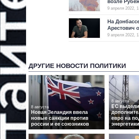
возле Рубеж
9 апреля 2022, 1
На Донбасс
Арестович 
9 апреля 2022, 1
ДРУГИЕ НОВОСТИ ПОЛИТИКИ
8 августа
ЕС выдел
8 августа
Новая Зеландия ввела
дополните
новые санкции против
евро на п
россии и ее союзников
энергетик