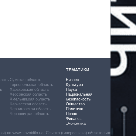
ТЕМАТИКИ
ласть
Сумская область
Бизнес
Тернопольская область
Культура
ь
Харьковская область
Наука
Херсонская область
Национальная
Хмельницкая область
безопасность
Черкасская область
Общество
Черниговская область
Политика
Черновицкая область
Право
Финансы
Экономика
) на www.slovoidilo.ua. Ссылка (гиперссылка) обязательна