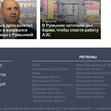
8 августа
ый дрон залетел
В Румынии затопили две
ю и взорвался
баржи, чтобы спасти работу
ницы с Румынией
АЭС
РЕГИОНЫ
Киев
Ивано-Франковская об
ИС
Автономная республика
Киевская область
Крым
Кировоградская област
РОВ
Винницкая область
Луганская область
Волынская область
Львовская область
ЦИЙ
Днепропетровская область
Николаевская область
Донецкая область
Одесская область
Житомирская область
Полтавская область
Закарпатская область
Ровенская область
Запорожская область
 разрешается при указании ссылки (для интернет-изданий — гиперссылки