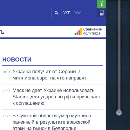
УКР
РОС
Сравнение
ТЬ
политиков
СТРАЦИЙ
МЭРЫ
ВСЕ ПЕРСОНЫ
НОВОСТИ
Украина получит от Сербии 2
18:01
миллиона евро: на что направят
Маск не дает Украине использовать
17:34
Starlink для ударов по рф и призывает
к соглашению
В Сумской области умер мужчина,
17:27
раненный в результате вражеской
атаки на рынок в Белополье