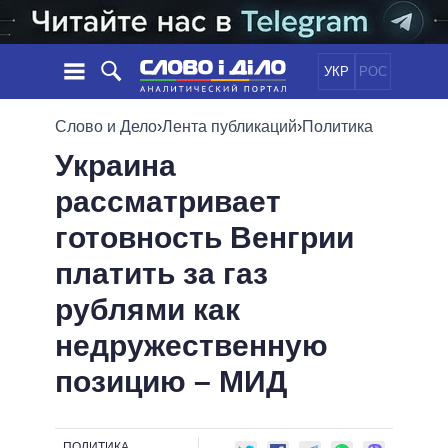
УКР
РОС
НОВОСТИ
Слово и Дело
›
Лента публикаций
›
Политика
Украина
ОБЕЩАНИЯ
ЛЕНТА
ПОЛИТИКА
рассматривает
СОБЫТИЯ
ЭКОНОМИКА
ПОЛИТИКИ
готовность Венгрии
СТАТЬИ
ОБЩЕСТВО
ИНФОГРАФИКА
МНЕНИЯ
МИР
ВСЕ ПОЛИТИКИ
платить за газ
ОБЗОРЫ
ПРЕЗИДЕНТ И ОФИС
рублями как
ВИДЕО
ДАЙДЖЕСТЫ
ВЕРХОВНАЯ РАДА
недружественную
ПОДДЕРЖАТЬ
КАБИНЕТ МИНИСТРОВ
позицию – МИД
ГЛАВЫ ОБЛАДМИНИСТРАЦИЙ
СРАВНЕНИЕ ПОЛИТИКОВ
МЭРЫ
ВСЕ ПЕРСОНЫ
ПОЛИТИКА