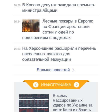
В Косово депутат закидала премьер-
16:29
министра яйцами
Лесные пожары в Европе:
16:24
во Франции арестовали
сотни людей по
подозрениям в поджогах
На Херсонщине расширили перечень
15:53
населенных пунктов для
обязательной эвакуации
Больше новостей
ИНФОГРАФИКА
 5
Восемь
го
массированных
сть
ударов по Украине за
ВР
лето: Киев и область