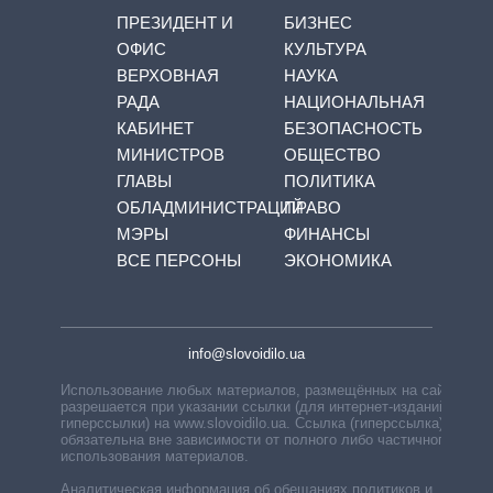
ПРЕЗИДЕНТ И
БИЗНЕС
ОФИС
КУЛЬТУРА
ВЕРХОВНАЯ
НАУКА
РАДА
НАЦИОНАЛЬНАЯ
КАБИНЕТ
БЕЗОПАСНОСТЬ
МИНИСТРОВ
ОБЩЕСТВО
ГЛАВЫ
ПОЛИТИКА
ОБЛАДМИНИСТРАЦИЙ
ПРАВО
МЭРЫ
ФИНАНСЫ
ВСЕ ПЕРСОНЫ
ЭКОНОМИКА
info@slovoidilo.ua
Использование любых материалов, размещённых на сайте,
разрешается при указании ссылки (для интернет-изданий —
гиперссылки) на www.slovoidilo.ua. Ссылка (гиперссылка)
обязательна вне зависимости от полного либо частичного
использования материалов.
Аналитическая информация об обещаниях политиков и