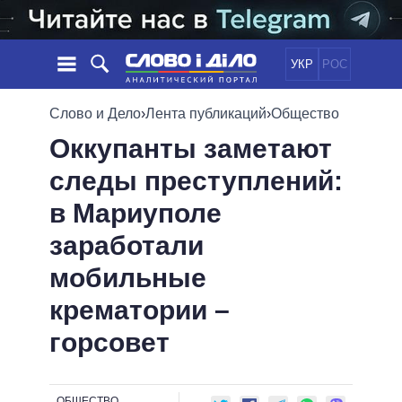
УКР
РОС
НОВОСТИ
Слово и Дело
›
Лента публикаций
›
Общество
Оккупанты заметают
ОБЕЩАНИЯ
ЛЕНТА
ПОЛИТИКА
следы преступлений:
СОБЫТИЯ
ЭКОНОМИКА
ПОЛИТИКИ
в Мариуполе
СТАТЬИ
ОБЩЕСТВО
ИНФОГРАФИКА
МНЕНИЯ
МИР
ВСЕ ПОЛИТИКИ
заработали
ОБЗОРЫ
ПРЕЗИДЕНТ И ОФИС
мобильные
ВИДЕО
ДАЙДЖЕСТЫ
ВЕРХОВНАЯ РАДА
крематории –
ПОДДЕРЖАТЬ
КАБИНЕТ МИНИСТРОВ
горсовет
ГЛАВЫ ОБЛАДМИНИСТРАЦИЙ
СРАВНЕНИЕ ПОЛИТИКОВ
МЭРЫ
ВСЕ ПЕРСОНЫ
ОБЩЕСТВО