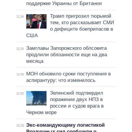
поддержке Украины от Британии
Трамп пригрозил тюрьмой
11:34
тем, кто рассказывает СМИ
о дефиците боеприпасов в
США
Замглавы Запорожского облсовета
11:26
продлили обязанности еще на два
месяца
МОН обновило сроки поступления в
11:09
аспирантуру: что изменилось
Зеленский подтвердил
11:00
поражение двух НПЗ в
россии и судов врага в
Черном море
Экс-командующему логистикой
10:35
Воздушных сил сообщили о