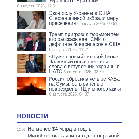
Украины от Британии
6 августа 2026, 12:01
Экс-послу Украины в США
Стефанишиной избрали меру
пресечения
6 августа 2026, 09:51
Трамп пригрозил тюрьмой тем,
кто рассказывает СМИ о
дефиците боеприпасов в США
6 августа 2026, 11:34
«Нужен новый силовой блок»:
Залужный объяснил свои
слова о вступлении Украины в
НАТО
6 августа 2026, 02:59
Россия сбросила четыре КАБа
на Сумы: есть раненые,
повреждены ТЦ и многоэтажки
6 августа 2026, 04:37
НОВОСТИ
Не менее $4 млрд в год: в
12:01
Минобороны заявили о долгосрочной