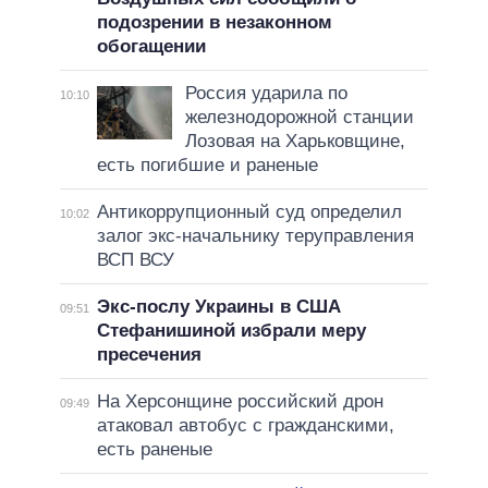
подозрении в незаконном
обогащении
Россия ударила по
10:10
железнодорожной станции
Лозовая на Харьковщине,
есть погибшие и раненые
Антикоррупционный суд определил
10:02
залог экс-начальнику теруправления
ВСП ВСУ
Экс-послу Украины в США
09:51
Стефанишиной избрали меру
пресечения
На Херсонщине российский дрон
09:49
атаковал автобус с гражданскими,
есть раненые