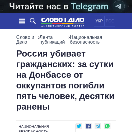
УКР
РОС
НОВОСТИ
Слово и
›
Лента
›
Национальная
Дело
публикаций
безопасность
ОБЕЩАНИЯ
ЛЕНТА
ПОЛИТИКА
Россия убивает
СОБЫТИЯ
ЭКОНОМИКА
гражданских: за сутки
ПОЛИТИКИ
СТАТЬИ
ОБЩЕСТВО
на Донбассе от
ИНФОГРАФИКА
МНЕНИЯ
МИР
ВСЕ ПОЛИТИКИ
оккупантов погибли
ОБЗОРЫ
ПРЕЗИДЕНТ И ОФИС
ВИДЕО
пять человек, десятки
ДАЙДЖЕСТЫ
ВЕРХОВНАЯ РАДА
ПОДДЕРЖАТЬ
КАБИНЕТ МИНИСТРОВ
ранены
ГЛАВЫ ОБЛАДМИНИСТРАЦИЙ
СРАВНЕНИЕ ПОЛИТИКОВ
МЭРЫ
НАЦИОНАЛЬНАЯ
ВСЕ ПЕРСОНЫ
БЕЗОПАСНОСТЬ