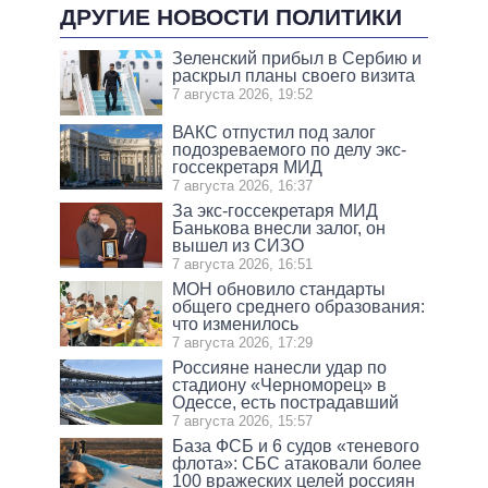
ДРУГИЕ НОВОСТИ ПОЛИТИКИ
Зеленский прибыл в Сербию и
раскрыл планы своего визита
7 августа 2026, 19:52
ВАКС отпустил под залог
подозреваемого по делу экс-
госсекретаря МИД
7 августа 2026, 16:37
За экс-госсекретаря МИД
Банькова внесли залог, он
вышел из СИЗО
7 августа 2026, 16:51
МОН обновило стандарты
общего среднего образования:
что изменилось
7 августа 2026, 17:29
Россияне нанесли удар по
стадиону «Черноморец» в
Одессе, есть пострадавший
7 августа 2026, 15:57
База ФСБ и 6 судов «теневого
флота»: СБС атаковали более
100 вражеских целей россиян