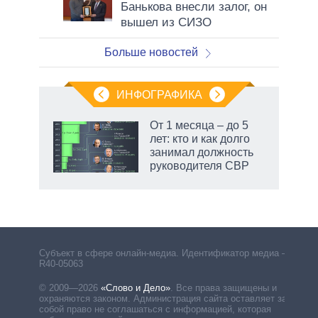
Банькова внесли залог, он
вышел из СИЗО
Больше новостей
ИНФОГРАФИКА
еля
От 1 месяца – до 5
лет: кто и как долго
занимал должность
руководителя СВР
рф
Субъект в сфере онлайн-медиа. Идентификатор медиа –
R40-05063
© 2009—2026
«Слово и Дело»
.
Все права защищены и
охраняются законом. Администрация сайта оставляет за
собой право не соглашаться с информацией, которая