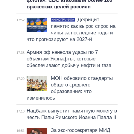
флота»: СБС атаковали более 100
вражеских целей россиян
Дефицит
ИНФОГРАФИКА
17:52
памяти: как вырос спрос на
чипы за последние годы и
что прогнозируют на 2027-й
Армия рф нанесла удары по 7
17:38
объектам Укрнафты, которые
обеспечивают добычу нефти и газа
МОН обновило стандарты
17:29
общего среднего
образования: что
изменилось
Нацбанк выпустит памятную монету в
17:10
честь Папы Римского Иоанна Павла II
За экс-госсекретаря МИД
16:51