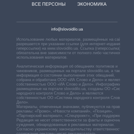
ВСЕ ПЕРСОНЫ
ЭКОНОМИКА
info@slovoidilo.ua
Использование любых материалов, размещённых на сайте,
разрешается при указании ссылки (для интернет-изданий —
гиперссылки) на www.slovoidilo.ua. Ссылка (гиперссылка)
обязательна вне зависимости от полного либо частичного
использования материалов.
Аналитическая информация об обещаниях политиков и
чиновников, размещенных на портале slovoidilo.ua, а также
информация о состоянии выполнения этих обещаний,
собрана и обработана ООО «ИА Слово и Дело» и является
собственностью ООО «ИА Слово и Дело». Инфографики,
размещенные на портале slovoidilo.ua, созданы ОО «Система
народного контроля Слово и Дело» и являются
собственностью ОО «Система народного контроля Слово и
Дело».
Материалы, отмеченные значками, публикуются на правах
рекламы: «Промо», «Новости компаний», «Позиция»,
«Партнерский материал», «Спецпроект», «При поддержке».
Редакция не несет ответственности за факты и оценочные
суждения, обнародованные в рекламных материалах.
Согласно украинскому законодательству ответственность за
содержание рекламы несет рекламодатель.