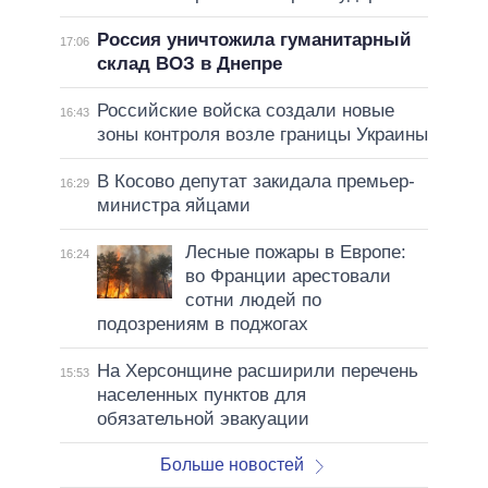
Россия уничтожила гуманитарный
17:06
склад ВОЗ в Днепре
Российские войска создали новые
16:43
зоны контроля возле границы Украины
В Косово депутат закидала премьер-
16:29
министра яйцами
Лесные пожары в Европе:
16:24
во Франции арестовали
сотни людей по
подозрениям в поджогах
На Херсонщине расширили перечень
15:53
населенных пунктов для
обязательной эвакуации
Больше новостей