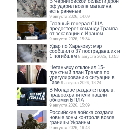
В Черниговской области дрон
рф ударил возле магазина,
есть раненые
9 августа 2026, 14:09
Главный генерал США
предостерег команду Трампа
от эскалации с Ираном
9 августа 2026, 15:34
Удар по Харькову: мэр
сообщил о 37 пострадавших и
1 погибшем
9 августа 2026, 13:53
Нетаньяху отклонил 15-
пунктный план Трампа по
урегулированию ситуации в
Газе
9 августа 2026, 18:24
В Молдове раздался взрыв,
правоохранители нашли
обломки БПЛА
9 августа 2026, 15:09
Российские войска создали
новые зоны контроля возле
границы Украины
9 августа 2026, 16:43