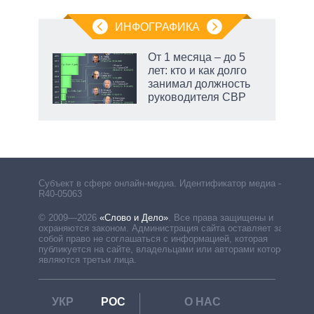
ИНФОГРАФИКА
От 1 месяца – до 5
лет: кто и как долго
занимал должность
руководителя СВР
рф
Субъект в сфере онлайн-медиа. Идентификатор медиа –
R40-05063
© 2009—2026
«Слово и Дело»
.
Все права защищены и
охраняются законом. Администрация сайта оставляет за
собой право не соглашаться с информацией, которая
публикуется на сайте, владельцами или авторами которой
являются третьи лица.
УКР
РОС
О НАС