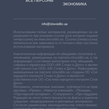
ВСЕ ПЕРСОНЫ
ЭКОНОМИКА
info@slovoidilo.ua
Использование любых материалов, размещённых на сайте,
разрешается при указании ссылки (для интернет-изданий —
гиперссылки) на www.slovoidilo.ua. Ссылка (гиперссылка)
обязательна вне зависимости от полного либо частичного
использования материалов.
Аналитическая информация об обещаниях политиков и
чиновников, размещенных на портале slovoidilo.ua, а также
информация о состоянии выполнения этих обещаний,
собрана и обработана ООО «ИА Слово и Дело» и является
собственностью ООО «ИА Слово и Дело». Инфографики,
размещенные на портале slovoidilo.ua, созданы ОО «Система
народного контроля Слово и Дело» и являются
собственностью ОО «Система народного контроля Слово и
Дело».
Материалы, отмеченные значками, публикуются на правах
рекламы: «Промо», «Новости компаний», «Позиция»,
«Партнерский материал», «Спецпроект», «При поддержке».
Редакция не несет ответственности за факты и оценочные
суждения, обнародованные в рекламных материалах.
Согласно украинскому законодательству ответственность за
содержание рекламы несет рекламодатель.