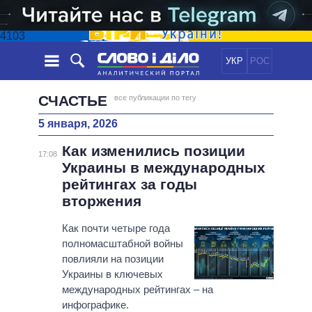
4103
УКР
РОС
НОВОСТИ
СЧАСТЬЕ
все публикации по тегу
5 января, 2026
ОБЕЩАНИЯ
ЛЕНТА
ПОЛИТИКА
Как изменились позиции
СОБЫТИЯ
ЭКОНОМИКА
17:08
ПОЛИТИКИ
Украины в международных
СТАТЬИ
ОБЩЕСТВО
рейтингах за годы
ИНФОГРАФИКА
МНЕНИЯ
МИР
ВСЕ ПОЛИТИКИ
вторжения
ОБЗОРЫ
ПРЕЗИДЕНТ И ОФИС
ВИДЕО
Как почти четыре года
ДАЙДЖЕСТЫ
ВЕРХОВНАЯ РАДА
полномасштабной войны
ПОДДЕРЖАТЬ
КАБИНЕТ МИНИСТРОВ
повлияли на позиции
ГЛАВЫ ОБЛАДМИНИСТРАЦИЙ
Украины в ключевых
СРАВНЕНИЕ ПОЛИТИКОВ
международных рейтингах – на
МЭРЫ
инфографике.