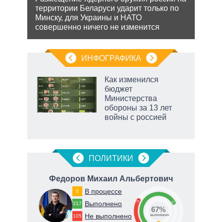
 этот
территории Беларуси ударит только по
позв
Минску, для Украины и НАТО
кото
совершенно ничего не изменится
без 
ИНФОГРАФИКА
Как изменился
бюджет
Министерства
обороны за 13 лет
войны с россией
рф
ПОЛИТИКИ
ич
Федоров Михаил Альбертович
Ге
В процессе
0
33
Выполнено
67
217
67%
Не выполнено
105
о
выполнено