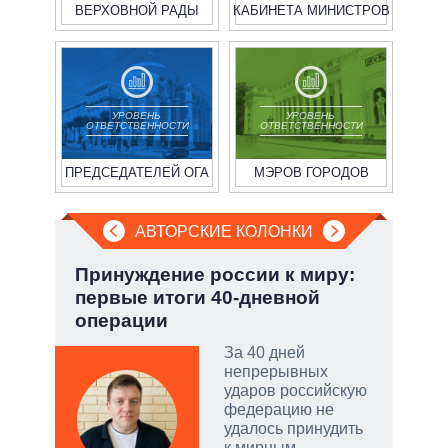
ВЕРХОВНОЙ РАДЫ
КАБИНЕТА МИНИСТРОВ
УРОВЕНЬ
УРОВЕНЬ
ОТВЕТСТВЕННОСТИ
ОТВЕТСТВЕННОСТИ
ПРЕДСЕДАТЕЛЕЙ ОГА
МЭРОВ ГОРОДОВ
АВТОРСКИЕ КОЛОНКИ
.
Принуждение россии к миру:
Пят
первые итоги 40-дневной
Укр
операции
ы:
За 40 дней
а
непрерывных
е
ударов российскую
а –
федерацию не
удалось принудить
.
к мирным