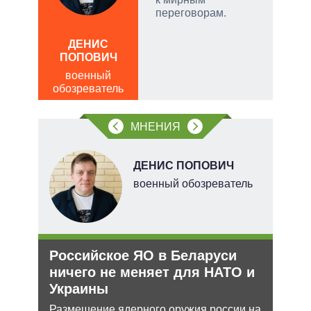
ла
переговорам.
АЛ
, а
Р
ДЕНИС
чаще
ПОПОВИЧ
пол
яжном
обо
военный
обозреватель
МНЕНИЯ
В
ДЕНИС ПОПОВИЧ
ких
военный обозреватель
Российское ЯО в Беларуси
Укр
рф
ничего не меняет для НАТО и
дец
Украины
теп
ра
йская
Размещение ядерного оружия россии на
Деце