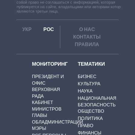
собой право не соглашаться с информацией, которая
публикуется на сайте, владельцами или авторами которой
являются третьи лица.
УКР
РОС
О НАС
КОНТАКТЫ
ПРАВИЛА
МОНИТОРИНГ
ТЕМАТИКИ
ПРЕЗИДЕНТ И
БИЗНЕС
ОФИС
КУЛЬТУРА
ВЕРХОВНАЯ
НАУКА
РАДА
НАЦИОНАЛЬНАЯ
КАБИНЕТ
БЕЗОПАСНОСТЬ
МИНИСТРОВ
ОБЩЕСТВО
ГЛАВЫ
ПОЛИТИКА
ОБЛАДМИНИСТРАЦИЙ
ПРАВО
МЭРЫ
ФИНАНСЫ