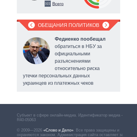
0
Всего
322
ОБЕЩАНИЯ ПОЛИТИКОВ
л
Федиенко пообещал
обратиться в НБУ за
официальными
разъяснениями
относительно риска
утечки персональных данных
обс
украинцев из платежных чеков
сис
Субъект в сфере онлайн-медиа. Идентификатор медиа –
R40-05063
© 2009—2026
«Слово и Дело»
.
Все права защищены и
охраняются законом. Администрация сайта оставляет за