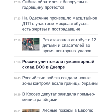
Сибига обратился к белорусам в
17:56
годовщину протестов
На Одесчине произошло масштабное
17:23
ДТП с участием микроавтобусов,
есть жертвы и пострадавшие
Рф атаковала автобус с 12
17:19
детьми и спасателей во
время повторных ударов
Россия уничтожила гуманитарный
17:06
склад ВОЗ в Днепре
Российские войска создали новые
16:43
зоны контроля возле границы Украины
В Косово депутат закидала премьер-
16:29
министра яйцами
Лесные пожары в Европе:
16:24