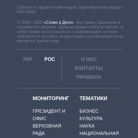
Субъект в сфере онлайн-медиа. Идентификатор медиа –
R40-05063
© 2009—2026
«Слово и Дело»
.
Все права защищены и
охраняются законом. Администрация сайта оставляет за
собой право не соглашаться с информацией, которая
публикуется на сайте, владельцами или авторами которой
являются третьи лица.
УКР
РОС
О НАС
КОНТАКТЫ
ПРАВИЛА
МОНИТОРИНГ
ТЕМАТИКИ
ПРЕЗИДЕНТ И
БИЗНЕС
ОФИС
КУЛЬТУРА
ВЕРХОВНАЯ
НАУКА
РАДА
НАЦИОНАЛЬНАЯ