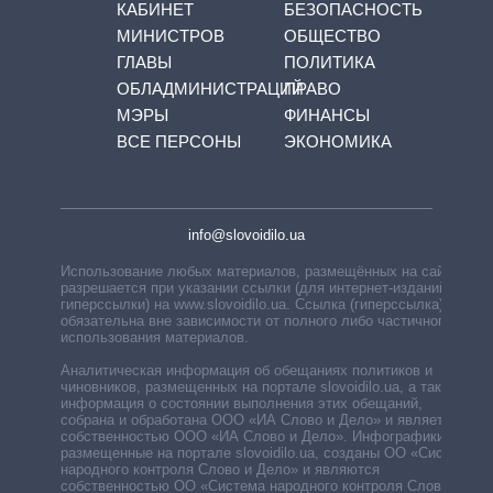
КАБИНЕТ
БЕЗОПАСНОСТЬ
МИНИСТРОВ
ОБЩЕСТВО
ГЛАВЫ
ПОЛИТИКА
ОБЛАДМИНИСТРАЦИЙ
ПРАВО
МЭРЫ
ФИНАНСЫ
ВСЕ ПЕРСОНЫ
ЭКОНОМИКА
info@slovoidilo.ua
Использование любых материалов, размещённых на сайте,
разрешается при указании ссылки (для интернет-изданий —
гиперссылки) на www.slovoidilo.ua. Ссылка (гиперссылка)
обязательна вне зависимости от полного либо частичного
использования материалов.
Аналитическая информация об обещаниях политиков и
чиновников, размещенных на портале slovoidilo.ua, а также
информация о состоянии выполнения этих обещаний,
собрана и обработана ООО «ИА Слово и Дело» и является
собственностью ООО «ИА Слово и Дело». Инфографики,
размещенные на портале slovoidilo.ua, созданы ОО «Система
народного контроля Слово и Дело» и являются
собственностью ОО «Система народного контроля Слово и