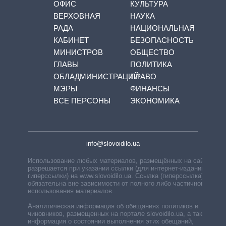
ОФИС
КУЛЬТУРА
ВЕРХОВНАЯ
НАУКА
РАДА
НАЦИОНАЛЬНАЯ
КАБИНЕТ
БЕЗОПАСНОСТЬ
МИНИСТРОВ
ОБЩЕСТВО
ГЛАВЫ
ПОЛИТИКА
ОБЛАДМИНИСТРАЦИЙ
ПРАВО
МЭРЫ
ФИНАНСЫ
ВСЕ ПЕРСОНЫ
ЭКОНОМИКА
info@slovoidilo.ua
Использование любых материалов, размещённых на сайте,
разрешается при указании ссылки (для интернет-изданий —
гиперссылки) на www.slovoidilo.ua. Ссылка (гиперссылка)
обязательна вне зависимости от полного либо частичного
использования материалов.
Аналитическая информация об обещаниях политиков и
чиновников, размещенных на портале slovoidilo.ua, а также
информация о состоянии выполнения этих обещаний,