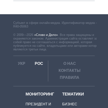
Субъект в сфере онлайн-медиа. Идентификатор медиа –
R40-05063
© 2009—2026
«Слово и Дело»
.
Все права защищены и
охраняются законом. Администрация сайта оставляет за
собой право не соглашаться с информацией, которая
публикуется на сайте, владельцами или авторами которой
являются третьи лица.
УКР
РОС
О НАС
КОНТАКТЫ
ПРАВИЛА
МОНИТОРИНГ
ТЕМАТИКИ
ПРЕЗИДЕНТ И
БИЗНЕС