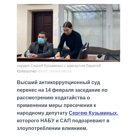
нардеп Сергей Кузьминых с адвокатом Ларисой
Криворучко
фото: censor.net.ua
Высший антикоррупционный суд
перенес на 14 февраля заседание по
рассмотрению ходатайства о
применении меры пресечения к
народному депутату
Сергею Кузьминых
,
которого НАБУ и САП подозревают в
злоупотреблении влиянием.