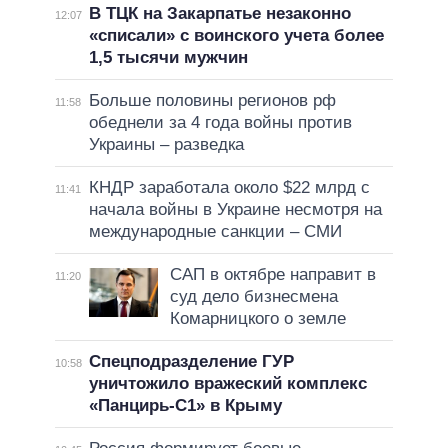
В ТЦК на Закарпатье незаконно
12:07
«списали» с воинского учета более
1,5 тысячи мужчин
Больше половины регионов рф
11:58
обеднели за 4 года войны против
Украины – разведка
КНДР заработала около $22 млрд с
11:41
начала войны в Украине несмотря на
международные санкции – СМИ
САП в октябре направит в
11:20
суд дело бизнесмена
Комарницкого о земле
Спецподразделение ГУР
10:58
уничтожило вражеский комплекс
«Панцирь-С1» в Крыму