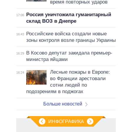
время повторных ударов
Россия уничтожила гуманитарный
17:06
склад ВОЗ в Днепре
Российские войска создали новые
16:43
зоны контроля возле границы Украины
В Косово депутат закидала премьер-
16:29
министра яйцами
Лесные пожары в Европе:
16:24
во Франции арестовали
сотни людей по
подозрениям в поджогах
Больше новостей
ИНФОГРАФИКА