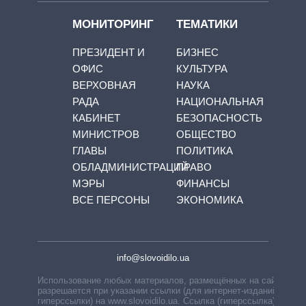
МОНИТОРИНГ
ТЕМАТИКИ
ПРЕЗИДЕНТ И
БИЗНЕС
ОФИС
КУЛЬТУРА
ВЕРХОВНАЯ
НАУКА
РАДА
НАЦИОНАЛЬНАЯ
КАБИНЕТ
БЕЗОПАСНОСТЬ
МИНИСТРОВ
ОБЩЕСТВО
ГЛАВЫ
ПОЛИТИКА
ОБЛАДМИНИСТРАЦИЙ
ПРАВО
МЭРЫ
ФИНАНСЫ
ВСЕ ПЕРСОНЫ
ЭКОНОМИКА
info@slovoidilo.ua
Использование любых материалов, размещённых на сайте,
разрешается при указании ссылки (для интернет-изданий —
гиперссылки) на www.slovoidilo.ua. Ссылка (гиперссылка)