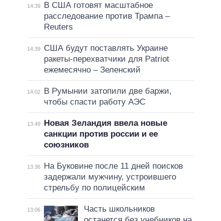
В США готовят масштабное
14:39
расследование против Трампа –
Reuters
США будут поставлять Украине
14:39
ракеты-перехватчики для Patriot
ежемесячно – Зеленский
В Румынии затопили две баржи,
14:02
чтобы спасти работу АЭС
Новая Зеландия ввела новые
13:49
санкции против россии и ее
союзников
На Буковине после 11 дней поисков
13:36
задержали мужчину, устроившего
стрельбу по полицейским
Часть школьников
13:06
останется без учебников на