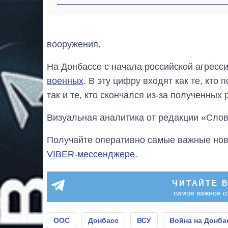
вооружения.
На Донбассе с начала российской агресс
военных
. В эту цифру входят как те, кто
так и те, кто скончался из-за полученных
Визуальная аналитика от редакции «Слов
Получайте оперативно самые важные ново
VIBER-мессенджере
.
ЧИТАЙТЕ 
самое важное о
ООС
Донбасс
ВСУ
Война на Донба