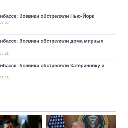
онбассе: боевики обстреляли Нью-Йорк
09:03
онбассе: боевики обстреляли дома мирных
08:21
нбассе: боевики обстреляли Катериновку и
08:23