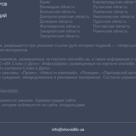
Крым
Кировоградская област
РОВ
Винницкая область
Луганская область
Волынская область
Львовская область
ЦИЙ
Днепропетровская область
Николаевская область
Донецкая область
Одесская область
Житомирская область
Полтавская область
Закарпатская область
Ровенская область
Запорожская область
 разрешается при указании ссылки (для интернет-изданий — гиперссылки
ния материалов.
овников, размещенных на портале slovoidilo.ua, а также информация о 
«ИА Слово и Дело». Инфографики, размещенные на портале slovoidilo.
о контроля Слово и Дело».
х рекламы: «Промо», «Новости компаний», «Позиция», «Партнерский мат
е суждения, обнародованные в рекламных материалах. Согласно украин
R40-05063
раняются законом. Администрация сайта
, которая публикуется на сайте, владельцами
info@slovoidilo.ua