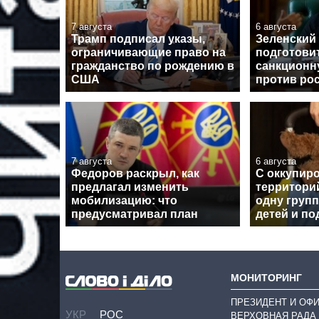
7 августа
6 августа
Трамп подписал указы,
Зеленский
ограничивающие право на
подготови
гражданство по рождению в
санкционн
США
против ро
7 августа
6 августа
Федоров раскрыл, как
С оккупир
предлагал изменить
территори
мобилизацию: что
одну групп
предусматривал план
детей и по
МОНИТОРИНГ
ПРЕЗИДЕНТ И ОФ
УКР
РОС
ВЕРХОВНАЯ РАДА