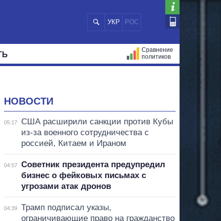
УКР
РОС
Сравнение
ТЬ
политиков
СТРАЦИЙ
МЭРЫ
ВСЕ ПЕРСОНЫ
НОВОСТИ
США расширили санкции против Кубы
05:17
из-за военного сотрудничества с
россией, Китаем и Ираном
Советник президента предупредил
04:57
бизнес о фейковых письмах с
угрозами атак дронов
Трамп подписал указы,
04:39
ограничивающие право на гражданство