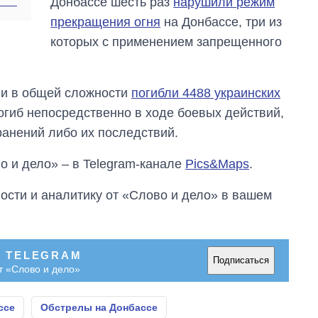
Донбассе шесть раз
нарушили режим
прекращения огня
на Донбассе, три из
которых с применением запрещенного
ии в общей сложности
погибли 4488 украинских
 погиб непосредственно в ходе боевых действий,
 ранений либо их последствий.
о и дело» – в Telegram-канале
Pics&Maps
.
сти и аналитику от «Слово и дело» в вашем
В TELEGRAM
Подписаться
т «Слово и дело»
ссе
Обстрелы на Донбассе