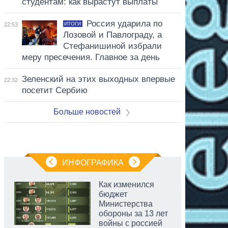
студентам: как вырастут выплаты
Россия ударила по
ИТОГИ
22:53
Лозовой и Павлограду, а
Стефанишиной избрали
меру пресечения. Главное за день
Зеленский на этих выходных впервые
22:32
посетит Сербию
Больше новостей
ИНФОГРАФИКА
Как изменился
бюджет
Министерства
обороны за 13 лет
войны с россией