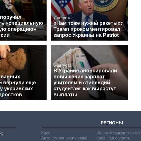
 поручил
7 августа
ть «специальную
«Нам тоже нужны ракеты»:
ую операцию»
Трамп прокомментировал
ссии
запрос Украины на Patriot
6 августа
В Украине анонсировали
ованных
повышение зарплат
й вернули еще
учителям и стипендий
у украинских
студентам: как вырастут
дростков
выплаты
РЕГИОНЫ
Киев
Ивано-Франковская об
ИС
Автономная республика
Киевская область