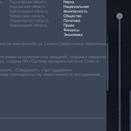
ь
Харьковская область
Наука
Херсонская область
Национальная
Хмельницкая область
безопасность
Черкасская область
Общество
Черниговская область
Политика
Черновицкая область
Право
Финансы
Экономика
) на www.slovoidilo.ua. Ссылка (гиперссылка) обязательна
состоянии выполнения этих обещаний, собрана и обработана
ua, созданы ОО «Система народного контроля Слово и
ериал», «Спецпроект», «При поддержке».
скому законодательству ответственность за содержание