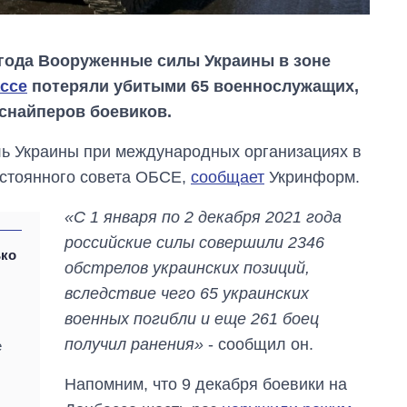
1 года Вооруженные силы Украины в зоне
ссе
потеряли убитыми 65 военнослужащих,
 снайперов боевиков.
ль Украины при международных организациях в
стоянного совета ОБСЕ,
сообщает
Укринформ.
«С 1 января по 2 декабря 2021 года
российские силы совершили 2346
ько
обстрелов украинских позиций,
о
вследствие чего 65 украинских
военных погибли и еще 261 боец ​​
Как выросли
получил ранения»
- сообщил он.
е
тарифы на
холодную воду в
городах Украины
Напомним, что 9 декабря боевики на
на начало августа