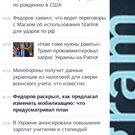
по рождению в США
Федоров заявил, что ведет переговоры
03:56
с Маском об использования Starlink
для ударов по рф
«Нам тоже нужны ракеты»:
02:59
Трамп прокомментировал
запрос Украины на Patriot
Минобороны получит данные
01:59
украинцев из налоговой для сверки
воинского учета: что известно
Федоров раскрыл, как предлагал
01:24
изменить мобилизацию: что
предусматривал план
В Украине анонсировали повышение
23:45
зарплат учителям и стипендий