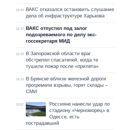
ВАКС отказался остановить слушание
16:44
дела об инфраструктуре Харькова
ВАКС отпустил под залог
16:37
подозреваемого по делу экс-
госсекретаря МИД
В Запорожской области враг
16:33
обстрелял спасателей, когда те
тушили пожар после «прилета»
В Брянске вблизи железной дороги
16:33
прогремели взрывы, горят склады –
СМИ
Россияне нанесли удар по
15:57
стадиону «Черноморец» в
Одессе, есть
пострадавший