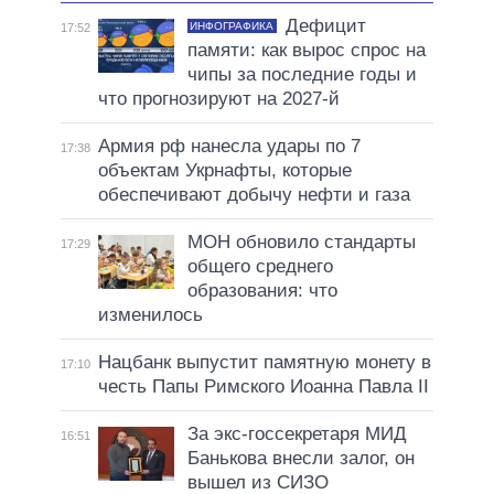
Дефицит
ИНФОГРАФИКА
17:52
памяти: как вырос спрос на
чипы за последние годы и
что прогнозируют на 2027-й
Армия рф нанесла удары по 7
17:38
объектам Укрнафты, которые
обеспечивают добычу нефти и газа
МОН обновило стандарты
17:29
общего среднего
образования: что
изменилось
Нацбанк выпустит памятную монету в
17:10
честь Папы Римского Иоанна Павла II
За экс-госсекретаря МИД
16:51
Банькова внесли залог, он
вышел из СИЗО