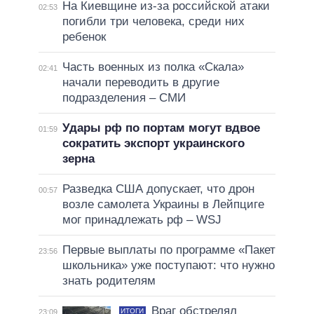
На Киевщине из-за российской атаки
02:53
погибли три человека, среди них
ребенок
Часть военных из полка «Скала»
02:41
начали переводить в другие
подразделения – СМИ
Удары рф по портам могут вдвое
01:59
сократить экспорт украинского
зерна
Разведка США допускает, что дрон
00:57
возле самолета Украины в Лейпциге
мог принадлежать рф – WSJ
Первые выплаты по программе «Пакет
23:56
школьника» уже поступают: что нужно
знать родителям
Враг обстрелял
ИТОГИ
23:09