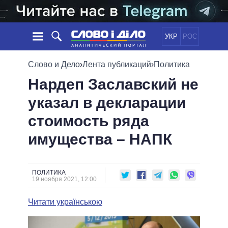
УКР
РОС
НОВОСТИ
Слово и Дело
›
Лента публикаций
›
Политика
Нардеп Заславский не
ОБЕЩАНИЯ
ЛЕНТА
ПОЛИТИКА
указал в декларации
СОБЫТИЯ
ЭКОНОМИКА
ПОЛИТИКИ
стоимость ряда
СТАТЬИ
ОБЩЕСТВО
ИНФОГРАФИКА
МНЕНИЯ
МИР
ВСЕ ПОЛИТИКИ
имущества – НАПК
ОБЗОРЫ
ПРЕЗИДЕНТ И ОФИС
ВИДЕО
ДАЙДЖЕСТЫ
ВЕРХОВНАЯ РАДА
ПОЛИТИКА
ПОДДЕРЖАТЬ
КАБИНЕТ МИНИСТРОВ
19 ноября 2021, 12:00
ГЛАВЫ ОБЛАДМИНИСТРАЦИЙ
СРАВНЕНИЕ ПОЛИТИКОВ
Читати українською
МЭРЫ
ВСЕ ПЕРСОНЫ