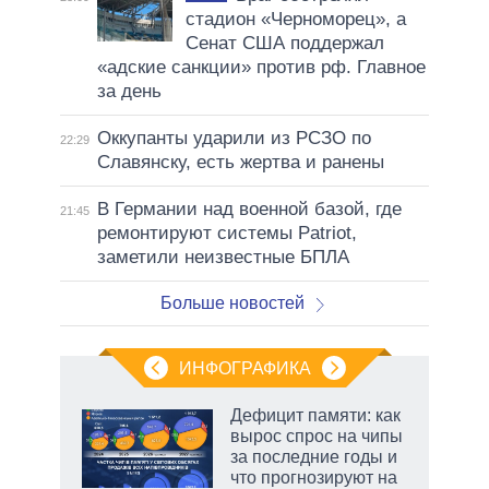
стадион «Черноморец», а
Сенат США поддержал
«адские санкции» против рф. Главное
за день
Оккупанты ударили из РСЗО по
22:29
Славянску, есть жертва и ранены
В Германии над военной базой, где
21:45
ремонтируют системы Patriot,
заметили неизвестные БПЛА
Больше новостей
ИНФОГРАФИКА
Дефицит памяти: как
вырос спрос на чипы
не за
за последние годы и
асть
что прогнозируют на