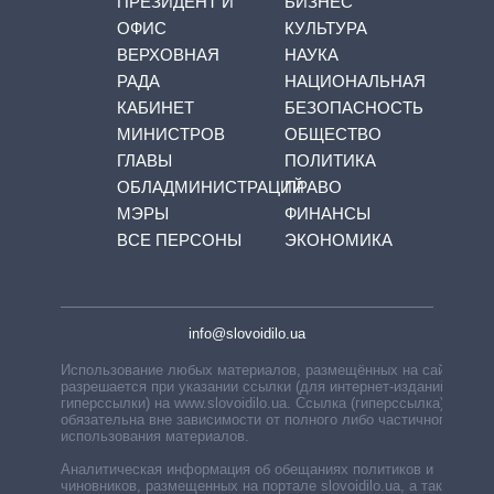
ПРЕЗИДЕНТ И
БИЗНЕС
ОФИС
КУЛЬТУРА
ВЕРХОВНАЯ
НАУКА
РАДА
НАЦИОНАЛЬНАЯ
КАБИНЕТ
БЕЗОПАСНОСТЬ
МИНИСТРОВ
ОБЩЕСТВО
ГЛАВЫ
ПОЛИТИКА
ОБЛАДМИНИСТРАЦИЙ
ПРАВО
МЭРЫ
ФИНАНСЫ
ВСЕ ПЕРСОНЫ
ЭКОНОМИКА
info@slovoidilo.ua
Использование любых материалов, размещённых на сайте,
разрешается при указании ссылки (для интернет-изданий —
гиперссылки) на www.slovoidilo.ua. Ссылка (гиперссылка)
обязательна вне зависимости от полного либо частичного
использования материалов.
Аналитическая информация об обещаниях политиков и
чиновников, размещенных на портале slovoidilo.ua, а также