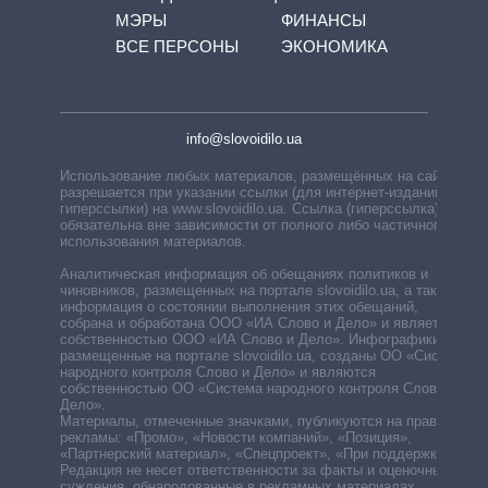
МЭРЫ
ФИНАНСЫ
ВСЕ ПЕРСОНЫ
ЭКОНОМИКА
info@slovoidilo.ua
Использование любых материалов, размещённых на сайте,
разрешается при указании ссылки (для интернет-изданий —
гиперссылки) на www.slovoidilo.ua. Ссылка (гиперссылка)
обязательна вне зависимости от полного либо частичного
использования материалов.
Аналитическая информация об обещаниях политиков и
чиновников, размещенных на портале slovoidilo.ua, а также
информация о состоянии выполнения этих обещаний,
собрана и обработана ООО «ИА Слово и Дело» и является
собственностью ООО «ИА Слово и Дело». Инфографики,
размещенные на портале slovoidilo.ua, созданы ОО «Система
народного контроля Слово и Дело» и являются
собственностью ОО «Система народного контроля Слово и
Дело».
Материалы, отмеченные значками, публикуются на правах
рекламы: «Промо», «Новости компаний», «Позиция»,
«Партнерский материал», «Спецпроект», «При поддержке».
Редакция не несет ответственности за факты и оценочные
суждения, обнародованные в рекламных материалах.