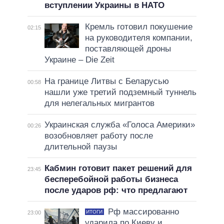
вступлении Украины в НАТО
Кремль готовил покушение
02:15
на руководителя компании,
поставляющей дроны
Украине – Die Zeit
На границе Литвы с Беларусью
00:58
нашли уже третий подземный туннель
для нелегальных мигрантов
Украинская служба «Голоса Америки»
00:26
возобновляет работу после
длительной паузы
Кабмин готовит пакет решений для
23:45
бесперебойной работы бизнеса
после ударов рф: что предлагают
Рф массированно
ИТОГИ
23:00
ударила по Киеву и