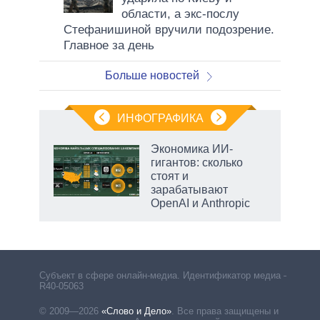
области, а экс-послу
Стефанишиной вручили подозрение.
Главное за день
Больше новостей
ИНФОГРАФИКА
Экономика ИИ-
гигантов: сколько
не за
стоят и
асть
зарабатывают
елью
OpenAI и Anthropic
Субъект в сфере онлайн-медиа. Идентификатор медиа –
R40-05063
© 2009—2026
«Слово и Дело»
.
Все права защищены и