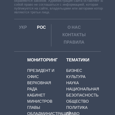
охраняются законом. Администрация сайта оставляет за
собой право не соглашаться с информацией, которая
публикуется на сайте, владельцами или авторами которой
являются третьи лица.
УКР
РОС
О НАС
КОНТАКТЫ
ПРАВИЛА
МОНИТОРИНГ
ТЕМАТИКИ
ПРЕЗИДЕНТ И
БИЗНЕС
ОФИС
КУЛЬТУРА
ВЕРХОВНАЯ
НАУКА
РАДА
НАЦИОНАЛЬНАЯ
КАБИНЕТ
БЕЗОПАСНОСТЬ
МИНИСТРОВ
ОБЩЕСТВО
ГЛАВЫ
ПОЛИТИКА
ОБЛАДМИНИСТРАЦИЙ
ПРАВО