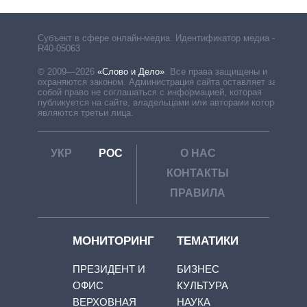
Субъект в сфере онлайн-медиа. Идентификатор медиа –
R40-05063
© 2009—2026
«Слово и Дело»
.
Все права защищены и
охраняются законом. Администрация сайта оставляет за
собой право не соглашаться с информацией, которая
публикуется на сайте, владельцами или авторами которой
являются третьи лица.
УКР
РОС
О НАС
КОНТАКТЫ
ПРАВИЛА
МОНИТОРИНГ
ТЕМАТИКИ
ПРЕЗИДЕНТ И
БИЗНЕС
ОФИС
КУЛЬТУРА
ВЕРХОВНАЯ
НАУКА