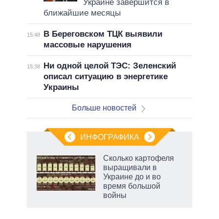
Украине завершится в
ближайшие месяцы
В Береговском ТЦК выявили
15:48
массовые нарушения
Ни одной целой ТЭС: Зеленский
15:38
описал ситуацию в энергетике
Украины
Больше новостей
ИНФОГРАФИКА
 5
Сколько картофеля
го
выращивали в
сть
Украине до и во
ВР
время большой
войны