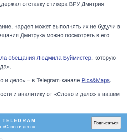
оддержал отставку спикера ВРУ Дмитрия
ание, нардеп может выполнять их не будучи в
ещания Дмитрука можно посмотреть в его
яла обещания Людмила Буймистер
, которую
да».
о и дело» – в Telegram-канале
Pics&Maps
.
сти и аналитику от «Слово и дело» в вашем
В TELEGRAM
Подписаться
т «Слово и дело»