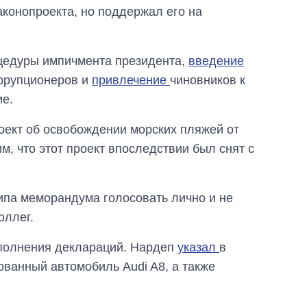
аконопроекта, но поддержал его на
цедуры импичмента президента,
введение
ррупционеров и
привлечение
чиновников к
ие.
оект об освобождении морских пляжей от
им, что этот проект впоследствии был снят с
ипа меморандума голосовать лично и не
оллег.
аполнения деклараций. Нардеп
указал
в
ованный автомобиль Audi A8, а также