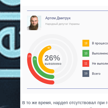
Артем Дмитрук
Народный депутат Украины
18
В процесс
46
10
Выполнен
26%
28
26
выполнено
11
Не выпол
39
Всего
В то же время, нардеп отсутствовал при 