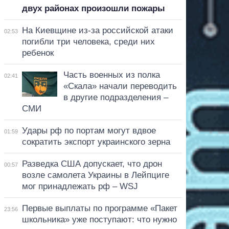
двух районах произошли пожары
На Киевщине из-за российской атаки
02:53
погибли три человека, среди них
ребенок
Часть военных из полка
02:41
«Скала» начали переводить
в другие подразделения –
СМИ
Удары рф по портам могут вдвое
01:59
сократить экспорт украинского зерна
Разведка США допускает, что дрон
00:57
возле самолета Украины в Лейпциге
мог принадлежать рф – WSJ
Первые выплаты по программе «Пакет
23:56
школьника» уже поступают: что нужно