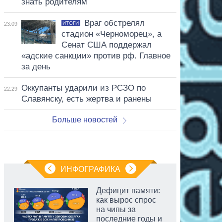
знать родителям
Враг обстрелял
ИТОГИ
23:09
стадион «Черноморец», а
Сенат США поддержал
«адские санкции» против рф. Главное
за день
Оккупанты ударили из РСЗО по
22:29
Славянску, есть жертва и ранены
Больше новостей
ИНФОГРАФИКА
Дефицит памяти:
как вырос спрос
на чипы за
последние годы и