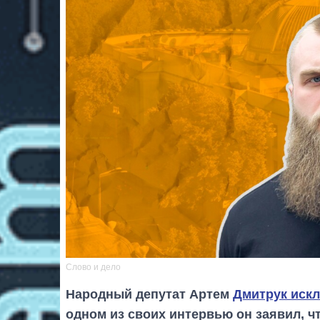
Слово и дело
Народный депутат Артем
Дмитрук искл
одном из своих интервью он заявил, чт