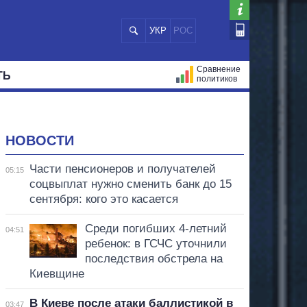
УКР
РОС
Сравнение
ТЬ
политиков
СТРАЦИЙ
МЭРЫ
ВСЕ ПЕРСОНЫ
НОВОСТИ
Части пенсионеров и получателей
05:15
соцвыплат нужно сменить банк до 15
сентября: кого это касается
Среди погибших 4-летний
04:51
ребенок: в ГСЧС уточнили
последствия обстрела на
Киевщине
В Киеве после атаки баллистикой в
03:47