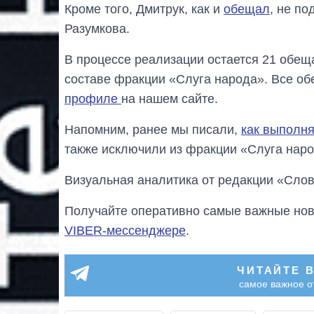
Кроме того, Дмитрук, как и
обещал
, не п
Разумкова.
В процессе реализации остается 21 обещ
составе фракции «Слуга народа». Все об
профиле
на нашем сайте.
Напомним, ранее мы писали,
как выполн
также исключили из фракции «Слуга наро
Визуальная аналитика от редакции «Слов
Получайте оперативно самые важные ново
VIBER-мессенджере
.
ЧИТАЙТЕ 
самое важное о