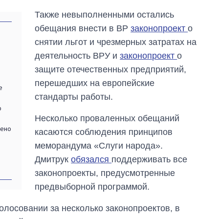
область стали
Также невыполненными остались
главной целью рф
обещания внести в ВР
законопроект
о
снятии льгот и чрезмерных затратах на
деятельность ВРУ и
законопроект
о
защите отечественных предприятий,
перешедших на европейские
е
стандарты работы.
о
Несколько проваленных обещаний
нено
касаются соблюдения принципов
меморандума «Слуги народа».
Дмитрук
обязался
поддерживать все
законопроекты, предусмотренные
предвыборной программой.
голосовании за несколько законопроектов, в