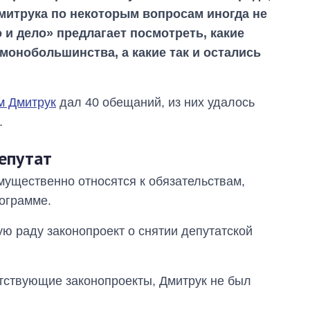
Дмитрука по некоторым вопросам иногда не
 и дело» предлагает посмотреть, какие
монобольшинства, а какие так и остались
м Дмитрук
дал 40 обещаний, из них удалось
.
епутат
щественно относятся к обязательствам,
ограмме.
ую раду законопроект о снятии депутатской
Восемь
массированных
тствующие законопроекты, Дмитрук не был
ударов по Украине
за лето: Киев и