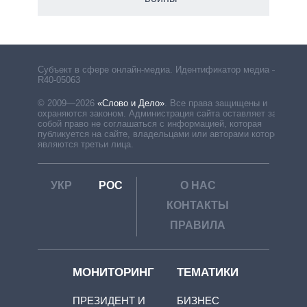
рф
Субъект в сфере онлайн-медиа. Идентификатор медиа –
R40-05063
© 2009—2026
«Слово и Дело»
.
Все права защищены и
охраняются законом. Администрация сайта оставляет за
собой право не соглашаться с информацией, которая
публикуется на сайте, владельцами или авторами которой
являются третьи лица.
УКР
РОС
О НАС
КОНТАКТЫ
ПРАВИЛА
МОНИТОРИНГ
ТЕМАТИКИ
ПРЕЗИДЕНТ И
БИЗНЕС