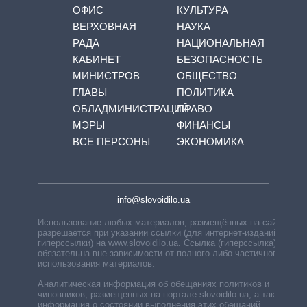
ОФИС
КУЛЬТУРА
ВЕРХОВНАЯ
НАУКА
РАДА
НАЦИОНАЛЬНАЯ
КАБИНЕТ
БЕЗОПАСНОСТЬ
МИНИСТРОВ
ОБЩЕСТВО
ГЛАВЫ
ПОЛИТИКА
ОБЛАДМИНИСТРАЦИЙ
ПРАВО
МЭРЫ
ФИНАНСЫ
ВСЕ ПЕРСОНЫ
ЭКОНОМИКА
info@slovoidilo.ua
Использование любых материалов, размещённых на сайте,
разрешается при указании ссылки (для интернет-изданий —
гиперссылки) на www.slovoidilo.ua. Ссылка (гиперссылка)
обязательна вне зависимости от полного либо частичного
использования материалов.
Аналитическая информация об обещаниях политиков и
чиновников, размещенных на портале slovoidilo.ua, а также
информация о состоянии выполнения этих обещаний,