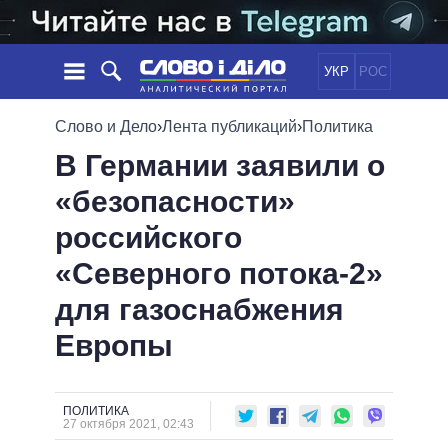
УКР
РОС
НОВОСТИ
Слово и Дело
›
Лента публикаций
›
Политика
В Германии заявили о
ОБЕЩАНИЯ
ЛЕНТА
ПОЛИТИКА
«безопасности»
СОБЫТИЯ
ЭКОНОМИКА
ПОЛИТИКИ
российского
СТАТЬИ
ОБЩЕСТВО
ИНФОГРАФИКА
МНЕНИЯ
МИР
ВСЕ ПОЛИТИКИ
«Северного потока-2»
ОБЗОРЫ
ПРЕЗИДЕНТ И ОФИС
для газоснабжения
ВИДЕО
ДАЙДЖЕСТЫ
ВЕРХОВНАЯ РАДА
Европы
ПОДДЕРЖАТЬ
КАБИНЕТ МИНИСТРОВ
ГЛАВЫ ОБЛАДМИНИСТРАЦИЙ
СРАВНЕНИЕ ПОЛИТИКОВ
МЭРЫ
ПОЛИТИКА
27 октября 2021, 02:43
ВСЕ ПЕРСОНЫ