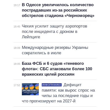
В Одессе увеличилось количество
19:17
пострадавших из-за российских
обстрелов стадиона «Черноморец»
Чехия усилит защиту аэропортов
18:45
после инцидента с дроном в
Лейпциге
Международные резервы Украины
18:09
сократились в июле
База ФСБ и 6 судов «теневого
18:05
флота»: СБС атаковали более 100
вражеских целей россиян
Дефицит
ИНФОГРАФИКА
17:52
памяти: как вырос спрос на
чипы за последние годы и
что прогнозируют на 2027-й