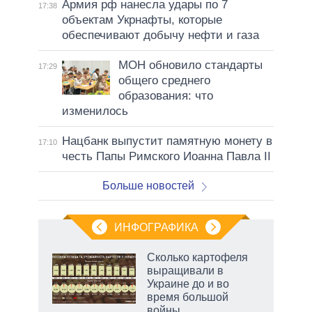
Армия рф нанесла удары по 7
17:38
объектам Укрнафты, которые
обеспечивают добычу нефти и газа
МОН обновило стандарты
17:29
общего среднего
образования: что
изменилось
Нацбанк выпустит памятную монету в
17:10
честь Папы Римского Иоанна Павла II
Больше новостей
ИНФОГРАФИКА
Сколько картофеля
выращивали в
Украине до и во
ет
время большой
войны