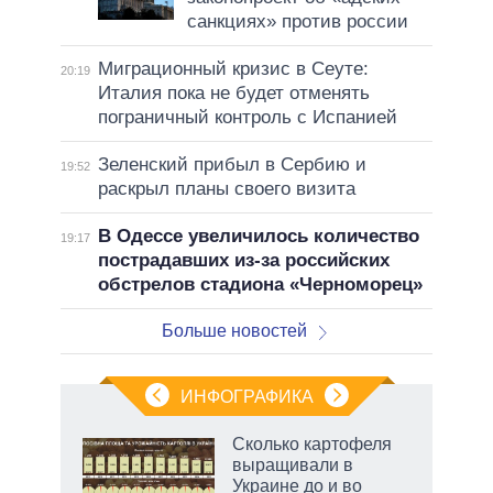
санкциях» против россии
Миграционный кризис в Сеуте:
20:19
Италия пока не будет отменять
пограничный контроль с Испанией
Зеленский прибыл в Сербию и
19:52
раскрыл планы своего визита
В Одессе увеличилось количество
19:17
пострадавших из-за российских
обстрелов стадиона «Черноморец»
Больше новостей
ИНФОГРАФИКА
 как
Сколько картофеля
чипы
выращивали в
ды и
Украине до и во