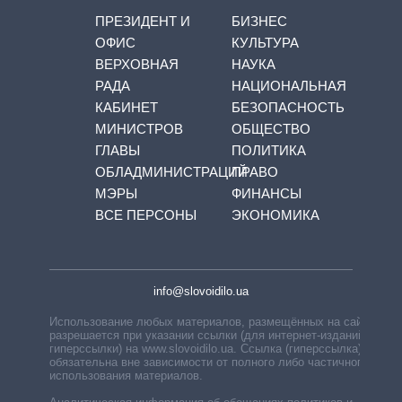
ПРЕЗИДЕНТ И
БИЗНЕС
ОФИС
КУЛЬТУРА
ВЕРХОВНАЯ
НАУКА
РАДА
НАЦИОНАЛЬНАЯ
КАБИНЕТ
БЕЗОПАСНОСТЬ
МИНИСТРОВ
ОБЩЕСТВО
ГЛАВЫ
ПОЛИТИКА
ОБЛАДМИНИСТРАЦИЙ
ПРАВО
МЭРЫ
ФИНАНСЫ
ВСЕ ПЕРСОНЫ
ЭКОНОМИКА
info@slovoidilo.ua
Использование любых материалов, размещённых на сайте,
разрешается при указании ссылки (для интернет-изданий —
гиперссылки) на www.slovoidilo.ua. Ссылка (гиперссылка)
обязательна вне зависимости от полного либо частичного
использования материалов.