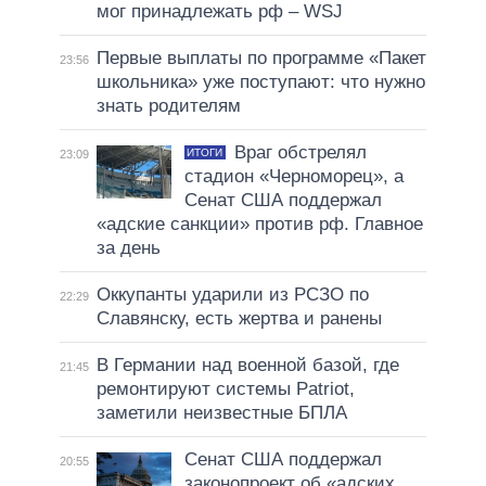
мог принадлежать рф – WSJ
Первые выплаты по программе «Пакет
23:56
школьника» уже поступают: что нужно
знать родителям
Враг обстрелял
ИТОГИ
23:09
стадион «Черноморец», а
Сенат США поддержал
«адские санкции» против рф. Главное
за день
Оккупанты ударили из РСЗО по
22:29
Славянску, есть жертва и ранены
В Германии над военной базой, где
21:45
ремонтируют системы Patriot,
заметили неизвестные БПЛА
Сенат США поддержал
20:55
законопроект об «адских