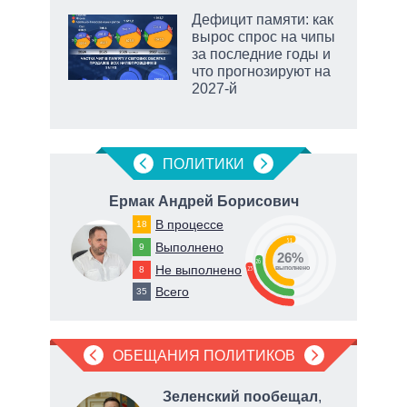
еля
Дефицит памяти: как
вырос спрос на чипы
за последние годы и
что прогнозируют на
2027-й
маги
ПОЛИТИКИ
ич
Ермак Андрей Борисович
В процессе
18
51
Выполнено
9
26%
26
Не выполнено
8
23
о
выполнено
Всего
35
ОБЕЩАНИЯ ПОЛИТИКОВ
Зеленский пообещал
,