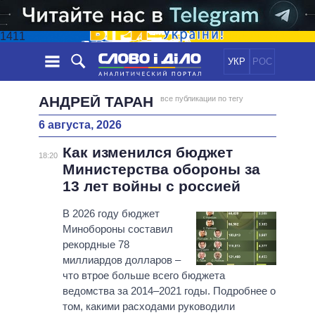
1411
УКР
РОС
НОВОСТИ
АНДРЕЙ ТАРАН
все публикации по тегу
6 августа, 2026
ОБЕЩАНИЯ
ЛЕНТА
ПОЛИТИКА
Как изменился бюджет
СОБЫТИЯ
ЭКОНОМИКА
18:20
ПОЛИТИКИ
Министерства обороны за
СТАТЬИ
ОБЩЕСТВО
13 лет войны с россией
ИНФОГРАФИКА
МНЕНИЯ
МИР
ВСЕ ПОЛИТИКИ
ОБЗОРЫ
В 2026 году бюджет
ПРЕЗИДЕНТ И ОФИС
ВИДЕО
Минобороны составил
ДАЙДЖЕСТЫ
ВЕРХОВНАЯ РАДА
рекордные 78
ПОДДЕРЖАТЬ
КАБИНЕТ МИНИСТРОВ
миллиардов долларов –
ГЛАВЫ ОБЛАДМИНИСТРАЦИЙ
что втрое больше всего бюджета
СРАВНЕНИЕ ПОЛИТИКОВ
ведомства за 2014–2021 годы. Подробнее о
МЭРЫ
том, какими расходами руководили