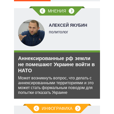
МНЕНИЯ
овым
акам.
О
АЛЕКСЕЙ ЯКУБИН
перт
политолог
Аннексированные рф земли
Зая
не помешают Украине войти в
яде
НАТО
пут
экс
ения
Может возникнуть вопрос, что делать с
аннексированными территориями и это
Бела
ляет
может стать формальным поводом для
мише
попытки отказать Украине
НАТО
нача
ИНФОГРАФИКА