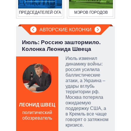
ПРЕДСЕДАТЕЛЕЙ ОГА
МЭРОВ ГОРОДОВ
АВТОРСКИЕ КОЛОНКИ
а ли
Июль: Россию заштормило.
Зел
?
Колонка Леонида Швеца
Кол
 и
Июль изменил
о
динамику войны:
россия усилила
 но
баллистические
на к
атаки, а Украина –
удары вглубь
руем
территории рф.
Москва потеряла
от
ожидаемую
ЛЕОНИД ШВЕЦ
ЛЕО
поддержку США, а
политический
пол
в Кремль все чаще
обозреватель
обо
говорят о затяжном
щита
кризисе.
 сети