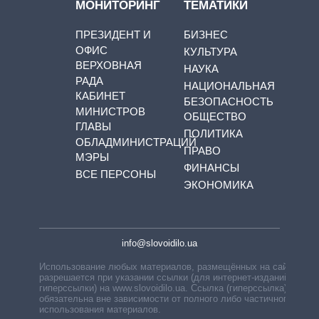
МОНИТОРИНГ
ТЕМАТИКИ
ПРЕЗИДЕНТ И
БИЗНЕС
ОФИС
КУЛЬТУРА
ВЕРХОВНАЯ
НАУКА
РАДА
НАЦИОНАЛЬНАЯ
КАБИНЕТ
БЕЗОПАСНОСТЬ
МИНИСТРОВ
ОБЩЕСТВО
ГЛАВЫ
ПОЛИТИКА
ОБЛАДМИНИСТРАЦИЙ
ПРАВО
МЭРЫ
ФИНАНСЫ
ВСЕ ПЕРСОНЫ
ЭКОНОМИКА
info@slovoidilo.ua
Использование любых материалов, размещённых на сайте,
разрешается при указании ссылки (для интернет-изданий —
гиперссылки) на www.slovoidilo.ua. Ссылка (гиперссылка)
обязательна вне зависимости от полного либо частичного
использования материалов.