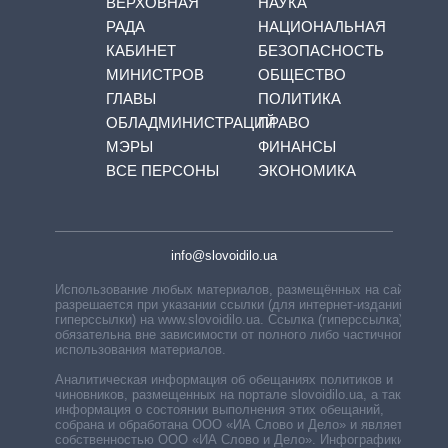
ВЕРХОВНАЯ
НАУКА
РАДА
НАЦИОНАЛЬНАЯ
КАБИНЕТ
БЕЗОПАСНОСТЬ
МИНИСТРОВ
ОБЩЕСТВО
ГЛАВЫ
ПОЛИТИКА
ОБЛАДМИНИСТРАЦИЙ
ПРАВО
МЭРЫ
ФИНАНСЫ
ВСЕ ПЕРСОНЫ
ЭКОНОМИКА
info@slovoidilo.ua
Использование любых материалов, размещённых на сайте,
разрешается при указании ссылки (для интернет-изданий —
гиперссылки) на www.slovoidilo.ua. Ссылка (гиперссылка)
обязательна вне зависимости от полного либо частичного
использования материалов.
Аналитическая информация об обещаниях политиков и
чиновников, размещенных на портале slovoidilo.ua, а также
информация о состоянии выполнения этих обещаний,
собрана и обработана ООО «ИА Слово и Дело» и является
собственностью ООО «ИА Слово и Дело». Инфографики,