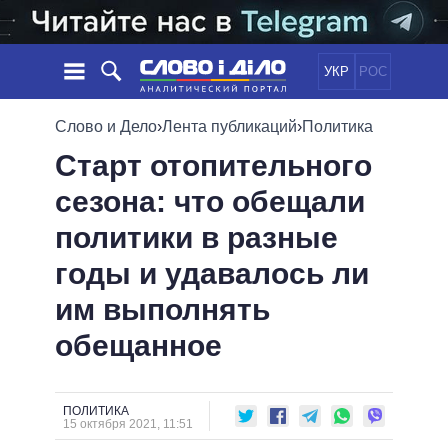
УКР
РОС
НОВОСТИ
Слово и Дело
›
Лента публикаций
›
Политика
Старт отопительного
ОБЕЩАНИЯ
ЛЕНТА
ПОЛИТИКА
сезона: что обещали
СОБЫТИЯ
ЭКОНОМИКА
ПОЛИТИКИ
политики в разные
СТАТЬИ
ОБЩЕСТВО
ИНФОГРАФИКА
МНЕНИЯ
МИР
ВСЕ ПОЛИТИКИ
годы и удавалось ли
ОБЗОРЫ
ПРЕЗИДЕНТ И ОФИС
им выполнять
ВИДЕО
ДАЙДЖЕСТЫ
ВЕРХОВНАЯ РАДА
обещанное
ПОДДЕРЖАТЬ
КАБИНЕТ МИНИСТРОВ
ГЛАВЫ ОБЛАДМИНИСТРАЦИЙ
СРАВНЕНИЕ ПОЛИТИКОВ
МЭРЫ
ПОЛИТИКА
15 октября 2021, 11:51
ВСЕ ПЕРСОНЫ