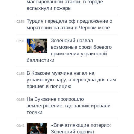
массированной атакой, в городе
вспыхнули пожары
Турция передала рф предложение о
02:58
моратории на атаки в Черном море
Зеленский назвал
02:31
возможные сроки боевого
применения украинской
баллистики
В Кракове мужчина напал на
01:53
украинскую пару, а через два дня сам
пришел в полицию
На Буковине произошло
00:55
землетрясение: где зафиксировали
толчки
«Впечатляющие потери»:
00:41
Зеленский оценил