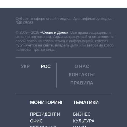
Субъект в сфере онлайн-медиа. Идентификатор медиа –
R40-05063
© 2009—2026
«Слово и Дело»
.
Все права защищены и
охраняются законом. Администрация сайта оставляет за
собой право не соглашаться с информацией, которая
публикуется на сайте, владельцами или авторами которой
являются третьи лица.
УКР
РОС
О НАС
КОНТАКТЫ
ПРАВИЛА
МОНИТОРИНГ
ТЕМАТИКИ
ПРЕЗИДЕНТ И
БИЗНЕС
ОФИС
КУЛЬТУРА