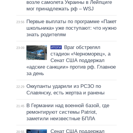
возле самолета Украины в Лейпциге
мог принадлежать рф – WSJ
Первые выплаты по программе «Пакет
23:56
школьника» уже поступают: что нужно
знать родителям
Враг обстрелял
ИТОГИ
23:09
стадион «Черноморец», а
Сенат США поддержал
«адские санкции» против рф. Главное
за день
Оккупанты ударили из РСЗО по
22:29
Славянску, есть жертва и ранены
В Германии над военной базой, где
21:45
ремонтируют системы Patriot,
заметили неизвестные БПЛА
Сенат США поддержал
20:55