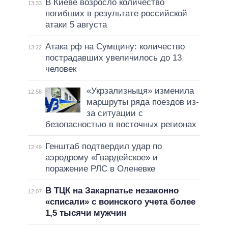
В Киеве возросло количество
13:33
погибших в результате российской
атаки 5 августа
Атака рф на Сумщину: количество
13:22
пострадавших увеличилось до 13
человек
«Укрзализныця» изменила
12:58
маршруты ряда поездов из-
за ситуации с
безопасностью в восточных регионах
Генштаб подтвердил удар по
12:49
аэродрому «Гвардейское» и
поражение РЛС в Оленевке
В ТЦК на Закарпатье незаконно
12:07
«списали» с воинского учета более
1,5 тысячи мужчин