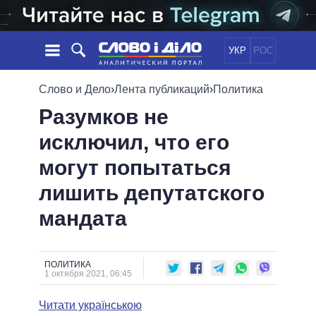
УКР
РОС
НОВОСТИ
Слово и Дело
›
Лента публикаций
›
Политика
Разумков не
ОБЕЩАНИЯ
ЛЕНТА
ПОЛИТИКА
исключил, что его
СОБЫТИЯ
ЭКОНОМИКА
ПОЛИТИКИ
могут попытаться
СТАТЬИ
ОБЩЕСТВО
ИНФОГРАФИКА
МНЕНИЯ
МИР
ВСЕ ПОЛИТИКИ
лишить депутатского
ОБЗОРЫ
ПРЕЗИДЕНТ И ОФИС
мандата
ВИДЕО
ДАЙДЖЕСТЫ
ВЕРХОВНАЯ РАДА
ПОДДЕРЖАТЬ
КАБИНЕТ МИНИСТРОВ
ГЛАВЫ ОБЛАДМИНИСТРАЦИЙ
ПОЛИТИКА
СРАВНЕНИЕ ПОЛИТИКОВ
1 октября 2021, 06:45
МЭРЫ
Читати українською
ВСЕ ПЕРСОНЫ