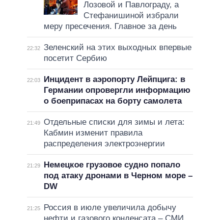
Лозовой и Павлограду, а
Стефанишиной избрали
меру пресечения. Главное за день
Зеленский на этих выходных впервые
22:32
посетит Сербию
Инцидент в аэропорту Лейпцига: в
22:03
Германии опровергли информацию
о боеприпасах на борту самолета
Отдельные списки для зимы и лета:
21:49
Кабмин изменит правила
распределения электроэнергии
Немецкое грузовое судно попало
21:29
под атаку дронами в Черном море –
DW
Россия в июле увеличила добычу
21:25
нефти и газового конденсата – СМИ