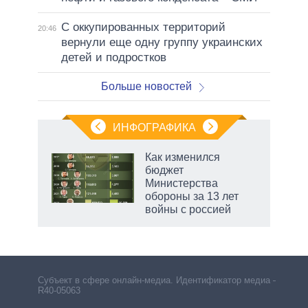
С оккупированных территорий
20:46
вернули еще одну группу украинских
детей и подростков
Больше новостей
ИНФОГРАФИКА
еля
Как изменился
бюджет
Министерства
обороны за 13 лет
войны с россией
рф
Субъект в сфере онлайн-медиа. Идентификатор медиа –
R40-05063