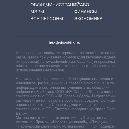
ОБЛАДМИНИСТРАЦИЙ
ПРАВО
МЭРЫ
ФИНАНСЫ
ВСЕ ПЕРСОНЫ
ЭКОНОМИКА
info@slovoidilo.ua
Использование любых материалов, размещённых на сайте,
разрешается при указании ссылки (для интернет-изданий —
гиперссылки) на www.slovoidilo.ua. Ссылка (гиперссылка)
обязательна вне зависимости от полного либо частичного
использования материалов.
Аналитическая информация об обещаниях политиков и
чиновников, размещенных на портале slovoidilo.ua, а также
информация о состоянии выполнения этих обещаний,
собрана и обработана ООО «ИА Слово и Дело» и является
собственностью ООО «ИА Слово и Дело». Инфографики,
размещенные на портале slovoidilo.ua, созданы ОО «Система
народного контроля Слово и Дело» и являются
собственностью ОО «Система народного контроля Слово и
Дело».
Материалы, отмеченные значками, публикуются на правах
рекламы: «Промо», «Новости компаний», «Позиция»,
«Партнерский материал», «Спецпроект», «При поддержке».