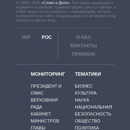
© 2009—2026
«Слово и Дело»
.
Все права защищены и
охраняются законом. Администрация сайта оставляет за
собой право не соглашаться с информацией, которая
публикуется на сайте, владельцами или авторами которой
являются третьи лица.
УКР
РОС
О НАС
КОНТАКТЫ
ПРАВИЛА
МОНИТОРИНГ
ТЕМАТИКИ
ПРЕЗИДЕНТ И
БИЗНЕС
ОФИС
КУЛЬТУРА
ВЕРХОВНАЯ
НАУКА
РАДА
НАЦИОНАЛЬНАЯ
КАБИНЕТ
БЕЗОПАСНОСТЬ
МИНИСТРОВ
ОБЩЕСТВО
ГЛАВЫ
ПОЛИТИКА