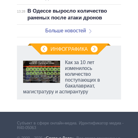
В Одессе выросло количество
13:28
раненых после атаки дронов
Больше новостей
ИНФОГРАФИКА
 5
Как за 10 лет
го
изменилось
сть
количество
ВР
поступающих в
бакалавриат,
магистратуру и аспирантуру
рф
Субъект в сфере онлайн-медиа. Идентификатор медиа –
R40-05063