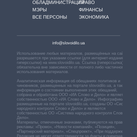
ОБЛАДМИНИСТРАЦИЙ
ПРАВО
МЭРЫ
ФИНАНСЫ
ВСЕ ПЕРСОНЫ
ЭКОНОМИКА
info@slovoidilo.ua
Использование любых материалов, размещённых на сайте,
разрешается при указании ссылки (для интернет-изданий —
гиперссылки) на www.slovoidilo.ua. Ссылка (гиперссылка)
обязательна вне зависимости от полного либо частичного
использования материалов.
Аналитическая информация об обещаниях политиков и
чиновников, размещенных на портале slovoidilo.ua, а также
информация о состоянии выполнения этих обещаний,
собрана и обработана ООО «ИА Слово и Дело» и является
собственностью ООО «ИА Слово и Дело». Инфографики,
размещенные на портале slovoidilo.ua, созданы ОО «Система
народного контроля Слово и Дело» и являются
собственностью ОО «Система народного контроля Слово и
Дело».
Материалы, отмеченные значками, публикуются на правах
рекламы: «Промо», «Новости компаний», «Позиция»,
«Партнерский материал», «Спецпроект», «При поддержке».
Редакция не несет ответственности за факты и оценочные