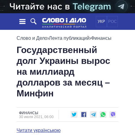
УКР
РОС
НОВОСТИ
Слово и Дело
›
Лента публикаций
›
Финансы
Государственный
ОБЕЩАНИЯ
ЛЕНТА
ПОЛИТИКА
долг Украины вырос
СОБЫТИЯ
ЭКОНОМИКА
ПОЛИТИКИ
на миллиард
СТАТЬИ
ОБЩЕСТВО
ИНФОГРАФИКА
МНЕНИЯ
МИР
ВСЕ ПОЛИТИКИ
долларов за месяц –
ОБЗОРЫ
ПРЕЗИДЕНТ И ОФИС
Минфин
ВИДЕО
ДАЙДЖЕСТЫ
ВЕРХОВНАЯ РАДА
ПОДДЕРЖАТЬ
КАБИНЕТ МИНИСТРОВ
ГЛАВЫ ОБЛАДМИНИСТРАЦИЙ
ФИНАНСЫ
СРАВНЕНИЕ ПОЛИТИКОВ
30 июля 2021, 06:00
МЭРЫ
Читати українською
ВСЕ ПЕРСОНЫ