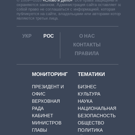
© 2009—2026
«Слово и Дело»
.
Все права защищены и
охраняются законом. Администрация сайта оставляет за
собой право не соглашаться с информацией, которая
публикуется на сайте, владельцами или авторами которой
являются третьи лица.
УКР
РОС
О НАС
КОНТАКТЫ
ПРАВИЛА
МОНИТОРИНГ
ТЕМАТИКИ
ПРЕЗИДЕНТ И
БИЗНЕС
ОФИС
КУЛЬТУРА
ВЕРХОВНАЯ
НАУКА
РАДА
НАЦИОНАЛЬНАЯ
КАБИНЕТ
БЕЗОПАСНОСТЬ
МИНИСТРОВ
ОБЩЕСТВО
ГЛАВЫ
ПОЛИТИКА