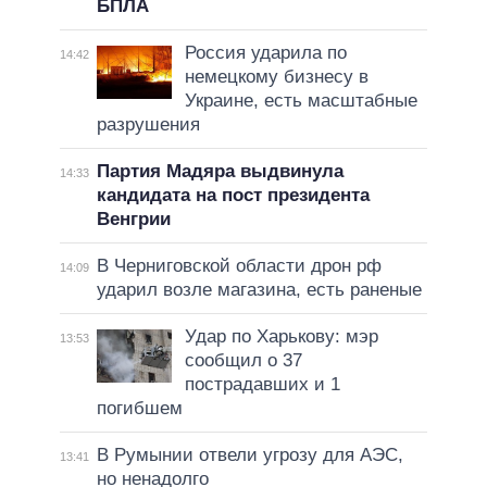
БПЛА
Россия ударила по
14:42
немецкому бизнесу в
Украине, есть масштабные
разрушения
Партия Мадяра выдвинула
14:33
кандидата на пост президента
Венгрии
В Черниговской области дрон рф
14:09
ударил возле магазина, есть раненые
Удар по Харькову: мэр
13:53
сообщил о 37
пострадавших и 1
погибшем
В Румынии отвели угрозу для АЭС,
13:41
но ненадолго