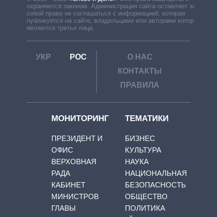
охраняются законом. Администрация сайта оставляет за
собой право не соглашаться с информацией, которая
публикуется на сайте, владельцами или авторами которой
являются третьи лица.
УКР
РОС
О НАС
КОНТАКТЫ
ПРАВИЛА
МОНИТОРИНГ
ТЕМАТИКИ
ПРЕЗИДЕНТ И
БИЗНЕС
ОФИС
КУЛЬТУРА
ВЕРХОВНАЯ
НАУКА
РАДА
НАЦИОНАЛЬНАЯ
КАБИНЕТ
БЕЗОПАСНОСТЬ
МИНИСТРОВ
ОБЩЕСТВО
ГЛАВЫ
ПОЛИТИКА