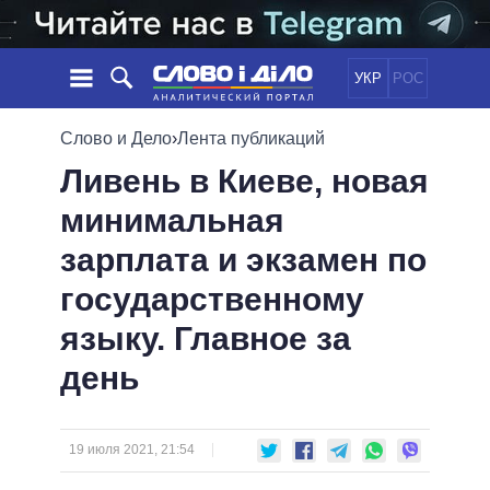
УКР
РОС
НОВОСТИ
Слово и Дело
›
Лента публикаций
Ливень в Киеве, новая
ОБЕЩАНИЯ
ЛЕНТА
ПОЛИТИКА
минимальная
СОБЫТИЯ
ЭКОНОМИКА
ПОЛИТИКИ
зарплата и экзамен по
СТАТЬИ
ОБЩЕСТВО
ИНФОГРАФИКА
МНЕНИЯ
МИР
ВСЕ ПОЛИТИКИ
государственному
ОБЗОРЫ
ПРЕЗИДЕНТ И ОФИС
языку. Главное за
ВИДЕО
ДАЙДЖЕСТЫ
ВЕРХОВНАЯ РАДА
день
ПОДДЕРЖАТЬ
КАБИНЕТ МИНИСТРОВ
ГЛАВЫ ОБЛАДМИНИСТРАЦИЙ
СРАВНЕНИЕ ПОЛИТИКОВ
МЭРЫ
19 июля 2021, 21:54
ВСЕ ПЕРСОНЫ