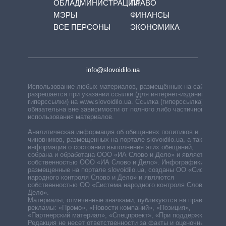
ОБЛАДМИНИСТРАЦИЙ
ПРАВО
МЭРЫ
ФИНАНСЫ
ВСЕ ПЕРСОНЫ
ЭКОНОМИКА
info@slovoidilo.ua
Использование любых материалов, размещённых на сайте,
разрешается при указании ссылки (для интернет-изданий —
гиперссылки) на www.slovoidilo.ua. Ссылка (гиперссылка)
обязательна вне зависимости от полного либо частичного
использования материалов.
Аналитическая информация об обещаниях политиков и
чиновников, размещенных на портале slovoidilo.ua, а также
информация о состоянии выполнения этих обещаний,
собрана и обработана ООО «ИА Слово и Дело» и является
собственностью ООО «ИА Слово и Дело». Инфографики,
размещенные на портале slovoidilo.ua, созданы ОО «Система
народного контроля Слово и Дело» и являются
собственностью ОО «Система народного контроля Слово и
Дело».
Материалы, отмеченные значками, публикуются на правах
рекламы: «Промо», «Новости компаний», «Позиция»,
«Партнерский материал», «Спецпроект», «При поддержке».
Редакция не несет ответственности за факты и оценочные