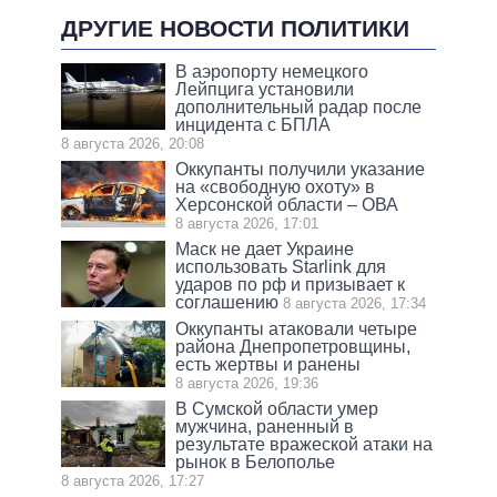
ДРУГИЕ НОВОСТИ ПОЛИТИКИ
В аэропорту немецкого
Лейпцига установили
дополнительный радар после
инцидента с БПЛА
8 августа 2026, 20:08
Оккупанты получили указание
на «свободную охоту» в
Херсонской области – ОВА
8 августа 2026, 17:01
Маск не дает Украине
использовать Starlink для
ударов по рф и призывает к
соглашению
8 августа 2026, 17:34
Оккупанты атаковали четыре
района Днепропетровщины,
есть жертвы и ранены
8 августа 2026, 19:36
В Сумской области умер
мужчина, раненный в
результате вражеской атаки на
рынок в Белополье
8 августа 2026, 17:27