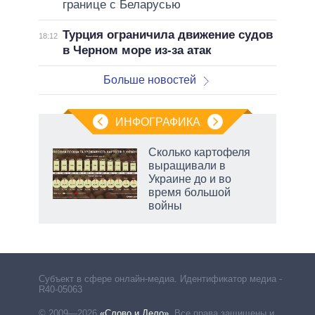
границе с Беларусью
Турция ограничила движение судов
18:12
в Черном море из-за атак
Больше новостей
ИНФОГРАФИКА
 5
Сколько картофеля
го
выращивали в
сть
Украине до и во
ВР
время большой
войны
рф
Субъект в сфере онлайн-медиа. Идентификатор медиа –
R40-05063
© 2009—2026
«Слово и Дело»
.
Все права защищены и